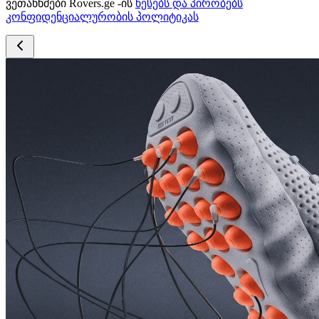
ვეთანხმები Rovers.ge -ის
წესებს და პირობებს
კონფიდენციალურობის პოლიტიკას