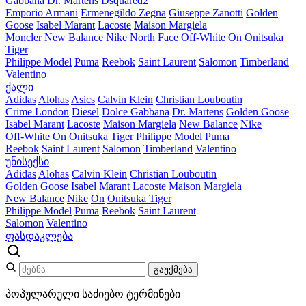
Gabbana
Dr. Martens
Dsquared2
Emporio Armani
Ermenegildo Zegna
Giuseppe Zanotti
Golden
Goose
Isabel Marant
Lacoste
Maison Margiela
Moncler
New Balance
Nike
North Face
Off-White
On
Onitsuka
Tiger
Philippe Model
Puma
Reebok
Saint Laurent
Salomon
Timberland
Valentino
ქალი
Adidas
Alohas
Asics
Calvin Klein
Christian Louboutin
Crime London
Diesel
Dolce Gabbana
Dr. Martens
Golden Goose
Isabel Marant
Lacoste
Maison Margiela
New Balance
Nike
Off-White
On
Onitsuka Tiger
Philippe Model
Puma
Reebok
Saint Laurent
Salomon
Timberland
Valentino
უნისექსი
Adidas
Alohas
Calvin Klein
Christian Louboutin
Golden Goose
Isabel Marant
Lacoste
Maison Margiela
New Balance
Nike
On
Onitsuka Tiger
Philippe Model
Puma
Reebok
Saint Laurent
Salomon
Valentino
ფასდაკლება
გაუქმება
პოპულარული საძიებო ტერმინები