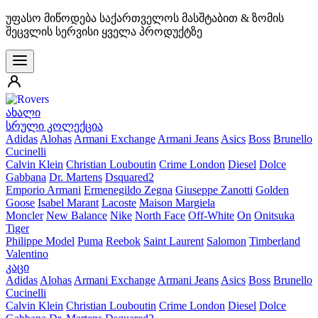
უფასო მიწოდება საქართველოს მასშტაბით & ზომის
შეცვლის სერვისი ყველა პროდუქტზე
ახალი
სრული კოლექცია
Adidas
Alohas
Armani Exchange
Armani Jeans
Asics
Boss
Brunello
Cucinelli
Calvin Klein
Christian Louboutin
Crime London
Diesel
Dolce
Gabbana
Dr. Martens
Dsquared2
Emporio Armani
Ermenegildo Zegna
Giuseppe Zanotti
Golden
Goose
Isabel Marant
Lacoste
Maison Margiela
Moncler
New Balance
Nike
North Face
Off-White
On
Onitsuka
Tiger
Philippe Model
Puma
Reebok
Saint Laurent
Salomon
Timberland
Valentino
კაცი
Adidas
Alohas
Armani Exchange
Armani Jeans
Asics
Boss
Brunello
Cucinelli
Calvin Klein
Christian Louboutin
Crime London
Diesel
Dolce