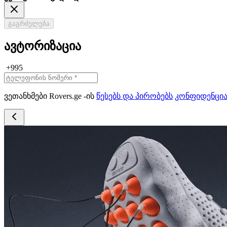
გაგრძელება
ავტორიზაცია
+995
ვეთანხმები Rovers.ge -ის
წესებს და პირობებს
კონფიდენცი