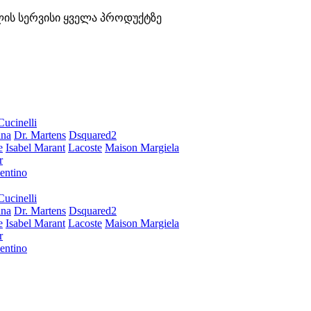
ლის სერვისი ყველა პროდუქტზე
Cucinelli
ana
Dr. Martens
Dsquared2
e
Isabel Marant
Lacoste
Maison Margiela
r
entino
Cucinelli
ana
Dr. Martens
Dsquared2
e
Isabel Marant
Lacoste
Maison Margiela
r
entino