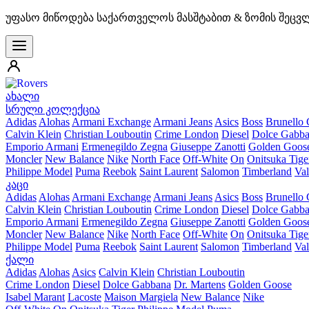
უფასო მიწოდება საქართველოს მასშტაბით & ზომის შეცვ
ახალი
სრული კოლექცია
Adidas
Alohas
Armani Exchange
Armani Jeans
Asics
Boss
Brunello 
Calvin Klein
Christian Louboutin
Crime London
Diesel
Dolce Gabb
Emporio Armani
Ermenegildo Zegna
Giuseppe Zanotti
Golden Goos
Moncler
New Balance
Nike
North Face
Off-White
On
Onitsuka Tige
Philippe Model
Puma
Reebok
Saint Laurent
Salomon
Timberland
Val
კაცი
Adidas
Alohas
Armani Exchange
Armani Jeans
Asics
Boss
Brunello 
Calvin Klein
Christian Louboutin
Crime London
Diesel
Dolce Gabb
Emporio Armani
Ermenegildo Zegna
Giuseppe Zanotti
Golden Goos
Moncler
New Balance
Nike
North Face
Off-White
On
Onitsuka Tige
Philippe Model
Puma
Reebok
Saint Laurent
Salomon
Timberland
Val
ქალი
Adidas
Alohas
Asics
Calvin Klein
Christian Louboutin
Crime London
Diesel
Dolce Gabbana
Dr. Martens
Golden Goose
Isabel Marant
Lacoste
Maison Margiela
New Balance
Nike