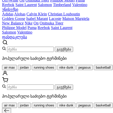
Off-White
On
Onitsuka Tiger
Philippe Model
Puma
Reebok
Saint Laurent
Salomon
Timberland
Valentino
უნისექსი
Adidas
Alohas
Calvin Klein
Christian Louboutin
Golden Goose
Isabel Marant
Lacoste
Maison Margiela
New Balance
Nike
On
Onitsuka Tiger
Philippe Model
Puma
Reebok
Saint Laurent
Salomon
Valentino
ფასდაკლება
გაუქმება
პოპულარული საძიებო ტერმინები
air max
jordan
running shoes
nike dunk
pegasus
basketball
გაუქმება
პოპულარული საძიებო ტერმინები
air max
jordan
running shoes
nike dunk
pegasus
basketball