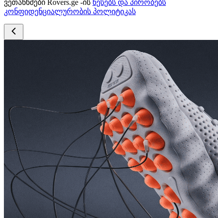
ვეთანხმები Rovers.ge -ის
წესებს და პირობებს
კონფიდენციალურობის პოლიტიკას