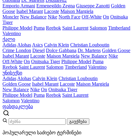
Gabbana
Dr. Martens
Dsquared2
Emporio Armani
Ermenegildo Zegna
Giuseppe Zanotti
Golden
Goose
Isabel Marant
Lacoste
Maison Margiela
Moncler
New Balance
Nike
North Face
Off-White
On
Onitsuka
Tiger
Philippe Model
Puma
Reebok
Saint Laurent
Salomon
Timberland
Valentino
ქალი
Adidas
Alohas
Asics
Calvin Klein
Christian Louboutin
Crime London
Diesel
Dolce Gabbana
Dr. Martens
Golden Goose
Isabel Marant
Lacoste
Maison Margiela
New Balance
Nike
Off-White
On
Onitsuka Tiger
Philippe Model
Puma
Reebok
Saint Laurent
Salomon
Timberland
Valentino
უნისექსი
Adidas
Alohas
Calvin Klein
Christian Louboutin
Golden Goose
Isabel Marant
Lacoste
Maison Margiela
New Balance
Nike
On
Onitsuka Tiger
Philippe Model
Puma
Reebok
Saint Laurent
Salomon
Valentino
ფასდაკლება
გაუქმება
პოპულარული საძიებო ტერმინები