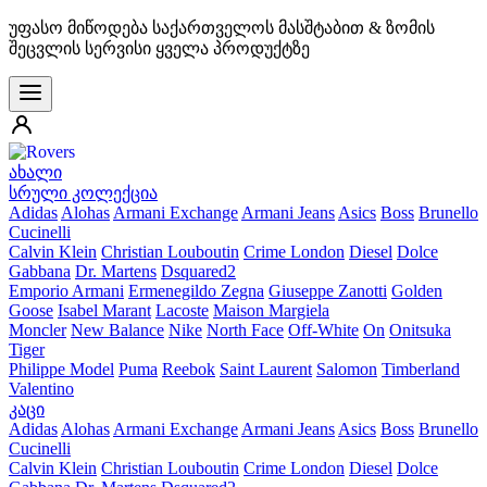
უფასო მიწოდება საქართველოს მასშტაბით & ზომის
შეცვლის სერვისი ყველა პროდუქტზე
ახალი
სრული კოლექცია
Adidas
Alohas
Armani Exchange
Armani Jeans
Asics
Boss
Brunello
Cucinelli
Calvin Klein
Christian Louboutin
Crime London
Diesel
Dolce
Gabbana
Dr. Martens
Dsquared2
Emporio Armani
Ermenegildo Zegna
Giuseppe Zanotti
Golden
Goose
Isabel Marant
Lacoste
Maison Margiela
Moncler
New Balance
Nike
North Face
Off-White
On
Onitsuka
Tiger
Philippe Model
Puma
Reebok
Saint Laurent
Salomon
Timberland
Valentino
კაცი
Adidas
Alohas
Armani Exchange
Armani Jeans
Asics
Boss
Brunello
Cucinelli
Calvin Klein
Christian Louboutin
Crime London
Diesel
Dolce