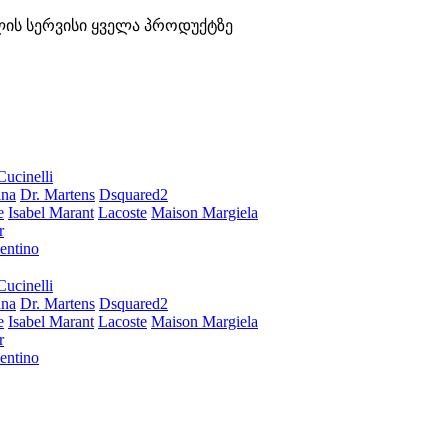
ლის სერვისი ყველა პროდუქტზე
Cucinelli
ana
Dr. Martens
Dsquared2
e
Isabel Marant
Lacoste
Maison Margiela
r
entino
Cucinelli
ana
Dr. Martens
Dsquared2
e
Isabel Marant
Lacoste
Maison Margiela
r
entino