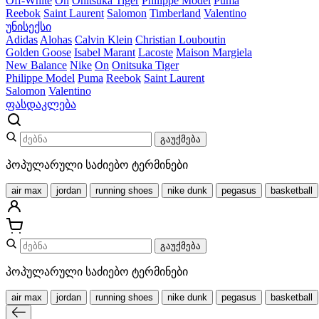
Off-White
On
Onitsuka Tiger
Philippe Model
Puma
Reebok
Saint Laurent
Salomon
Timberland
Valentino
უნისექსი
Adidas
Alohas
Calvin Klein
Christian Louboutin
Golden Goose
Isabel Marant
Lacoste
Maison Margiela
New Balance
Nike
On
Onitsuka Tiger
Philippe Model
Puma
Reebok
Saint Laurent
Salomon
Valentino
ფასდაკლება
გაუქმება
პოპულარული საძიებო ტერმინები
air max
jordan
running shoes
nike dunk
pegasus
basketball
გაუქმება
პოპულარული საძიებო ტერმინები
air max
jordan
running shoes
nike dunk
pegasus
basketball