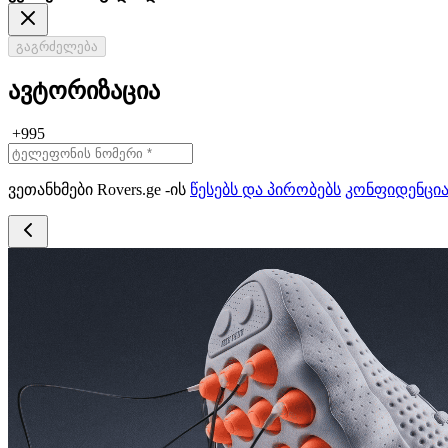
გაგრძელება
ავტორიზაცია
+995
ვეთანხმები Rovers.ge -ის
წესებს და პირობებს
კონფიდენცი