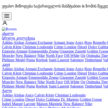
უფასო მიწოდება საქართველოს მასშტაბით & ზომის შეცვ
ახალი
სრული კოლექცია
Adidas
Alohas
Armani Exchange
Armani Jeans
Asics
Boss
Brunello 
Calvin Klein
Christian Louboutin
Crime London
Diesel
Dolce Gabb
Emporio Armani
Ermenegildo Zegna
Giuseppe Zanotti
Golden Goos
Moncler
New Balance
Nike
North Face
Off-White
On
Onitsuka Tige
Philippe Model
Puma
Reebok
Saint Laurent
Salomon
Timberland
Val
კაცი
Adidas
Alohas
Armani Exchange
Armani Jeans
Asics
Boss
Brunello 
Calvin Klein
Christian Louboutin
Crime London
Diesel
Dolce Gabb
Emporio Armani
Ermenegildo Zegna
Giuseppe Zanotti
Golden Goos
Moncler
New Balance
Nike
North Face
Off-White
On
Onitsuka Tige
Philippe Model
Puma
Reebok
Saint Laurent
Salomon
Timberland
Val
ქალი
Adidas
Alohas
Asics
Calvin Klein
Christian Louboutin
Crime London
Diesel
Dolce Gabbana
Dr. Martens
Golden Goose
Isabel Marant
Lacoste
Maison Margiela
New Balance
Nike