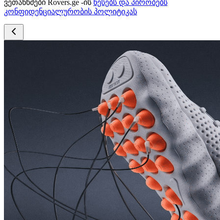
ვეთანხმები Rovers.ge -ის
წესებს და პირობებს
კონფიდენციალურობის პოლიტიკას