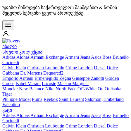
უფასო მიწოდება საქართველოს მასშტაბით & ზომის
შეცვლის სერვისი ყველა პროდუქტზე
ახალი
სრული კოლექცია
Adidas
Alohas
Armani Exchange
Armani Jeans
Asics
Boss
Brunello
Cucinelli
Calvin Klein
Christian Louboutin
Crime London
Diesel
Dolce
Gabbana
Dr. Martens
Dsquared2
Emporio Armani
Ermenegildo Zegna
Giuseppe Zanotti
Golden
Goose
Isabel Marant
Lacoste
Maison Margiela
Moncler
New Balance
Nike
North Face
Off-White
On
Onitsuka
Tiger
Philippe Model
Puma
Reebok
Saint Laurent
Salomon
Timberland
Valentino
კაცი
Adidas
Alohas
Armani Exchange
Armani Jeans
Asics
Boss
Brunello
Cucinelli
Calvin Klein
Christian Louboutin
Crime London
Diesel
Dolce