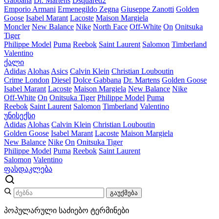
Gabbana
Dr. Martens
Dsquared2
Emporio Armani
Ermenegildo Zegna
Giuseppe Zanotti
Golden
Goose
Isabel Marant
Lacoste
Maison Margiela
Moncler
New Balance
Nike
North Face
Off-White
On
Onitsuka
Tiger
Philippe Model
Puma
Reebok
Saint Laurent
Salomon
Timberland
Valentino
ქალი
Adidas
Alohas
Asics
Calvin Klein
Christian Louboutin
Crime London
Diesel
Dolce Gabbana
Dr. Martens
Golden Goose
Isabel Marant
Lacoste
Maison Margiela
New Balance
Nike
Off-White
On
Onitsuka Tiger
Philippe Model
Puma
Reebok
Saint Laurent
Salomon
Timberland
Valentino
უნისექსი
Adidas
Alohas
Calvin Klein
Christian Louboutin
Golden Goose
Isabel Marant
Lacoste
Maison Margiela
New Balance
Nike
On
Onitsuka Tiger
Philippe Model
Puma
Reebok
Saint Laurent
Salomon
Valentino
ფასდაკლება
გაუქმება
პოპულარული საძიებო ტერმინები