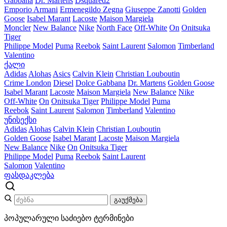
Gabbana
Dr. Martens
Dsquared2
Emporio Armani
Ermenegildo Zegna
Giuseppe Zanotti
Golden
Goose
Isabel Marant
Lacoste
Maison Margiela
Moncler
New Balance
Nike
North Face
Off-White
On
Onitsuka
Tiger
Philippe Model
Puma
Reebok
Saint Laurent
Salomon
Timberland
Valentino
ქალი
Adidas
Alohas
Asics
Calvin Klein
Christian Louboutin
Crime London
Diesel
Dolce Gabbana
Dr. Martens
Golden Goose
Isabel Marant
Lacoste
Maison Margiela
New Balance
Nike
Off-White
On
Onitsuka Tiger
Philippe Model
Puma
Reebok
Saint Laurent
Salomon
Timberland
Valentino
უნისექსი
Adidas
Alohas
Calvin Klein
Christian Louboutin
Golden Goose
Isabel Marant
Lacoste
Maison Margiela
New Balance
Nike
On
Onitsuka Tiger
Philippe Model
Puma
Reebok
Saint Laurent
Salomon
Valentino
ფასდაკლება
გაუქმება
პოპულარული საძიებო ტერმინები