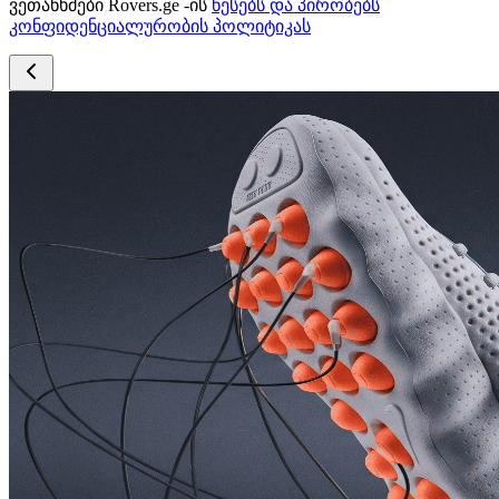
ვეთანხმები Rovers.ge -ის
წესებს და პირობებს
კონფიდენციალურობის პოლიტიკას