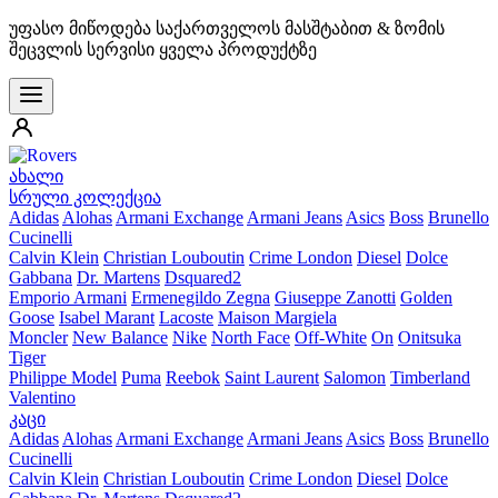
უფასო მიწოდება საქართველოს მასშტაბით & ზომის
შეცვლის სერვისი ყველა პროდუქტზე
ახალი
სრული კოლექცია
Adidas
Alohas
Armani Exchange
Armani Jeans
Asics
Boss
Brunello
Cucinelli
Calvin Klein
Christian Louboutin
Crime London
Diesel
Dolce
Gabbana
Dr. Martens
Dsquared2
Emporio Armani
Ermenegildo Zegna
Giuseppe Zanotti
Golden
Goose
Isabel Marant
Lacoste
Maison Margiela
Moncler
New Balance
Nike
North Face
Off-White
On
Onitsuka
Tiger
Philippe Model
Puma
Reebok
Saint Laurent
Salomon
Timberland
Valentino
კაცი
Adidas
Alohas
Armani Exchange
Armani Jeans
Asics
Boss
Brunello
Cucinelli
Calvin Klein
Christian Louboutin
Crime London
Diesel
Dolce