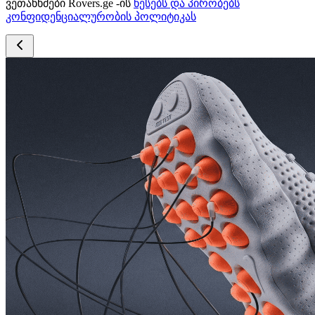
ვეთანხმები Rovers.ge -ის
წესებს და პირობებს
კონფიდენციალურობის პოლიტიკას