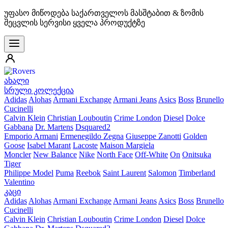
უფასო მიწოდება საქართველოს მასშტაბით & ზომის
შეცვლის სერვისი ყველა პროდუქტზე
ახალი
სრული კოლექცია
Adidas
Alohas
Armani Exchange
Armani Jeans
Asics
Boss
Brunello
Cucinelli
Calvin Klein
Christian Louboutin
Crime London
Diesel
Dolce
Gabbana
Dr. Martens
Dsquared2
Emporio Armani
Ermenegildo Zegna
Giuseppe Zanotti
Golden
Goose
Isabel Marant
Lacoste
Maison Margiela
Moncler
New Balance
Nike
North Face
Off-White
On
Onitsuka
Tiger
Philippe Model
Puma
Reebok
Saint Laurent
Salomon
Timberland
Valentino
კაცი
Adidas
Alohas
Armani Exchange
Armani Jeans
Asics
Boss
Brunello
Cucinelli
Calvin Klein
Christian Louboutin
Crime London
Diesel
Dolce