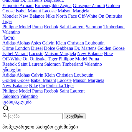
Gabbana
Dr. Martens
Dsquared2
Emporio Armani
Ermenegildo Zegna
Giuseppe Zanotti
Golden
Goose
Isabel Marant
Lacoste
Maison Margiela
Moncler
New Balance
Nike
North Face
Off-White
On
Onitsuka
Tiger
Philippe Model
Puma
Reebok
Saint Laurent
Salomon
Timberland
Valentino
ქალი
Adidas
Alohas
Asics
Calvin Klein
Christian Louboutin
Crime London
Diesel
Dolce Gabbana
Dr. Martens
Golden Goose
Isabel Marant
Lacoste
Maison Margiela
New Balance
Nike
Off-White
On
Onitsuka Tiger
Philippe Model
Puma
Reebok
Saint Laurent
Salomon
Timberland
Valentino
უნისექსი
Adidas
Alohas
Calvin Klein
Christian Louboutin
Golden Goose
Isabel Marant
Lacoste
Maison Margiela
New Balance
Nike
On
Onitsuka Tiger
Philippe Model
Puma
Reebok
Saint Laurent
Salomon
Valentino
ფასდაკლება
გაუქმება
პოპულარული საძიებო ტერმინები