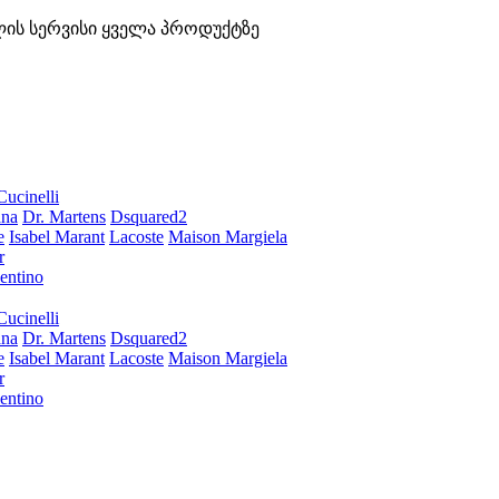
ლის სერვისი ყველა პროდუქტზე
Cucinelli
ana
Dr. Martens
Dsquared2
e
Isabel Marant
Lacoste
Maison Margiela
r
entino
Cucinelli
ana
Dr. Martens
Dsquared2
e
Isabel Marant
Lacoste
Maison Margiela
r
entino