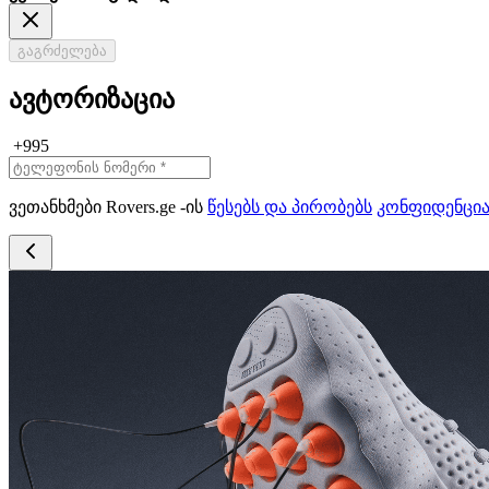
გაგრძელება
ავტორიზაცია
+995
ვეთანხმები Rovers.ge -ის
წესებს და პირობებს
კონფიდენცი