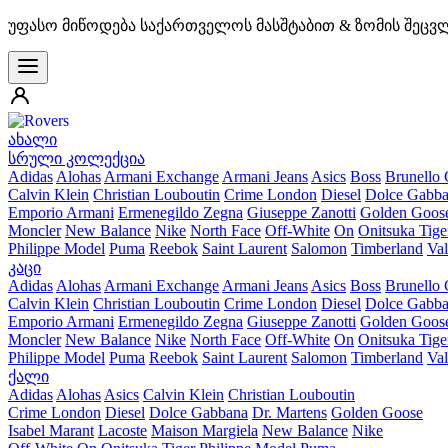
უფასო მიწოდება საქართველოს მასშტაბით & ზომის შეცვ
ახალი
სრული კოლექცია
Adidas
Alohas
Armani Exchange
Armani Jeans
Asics
Boss
Brunello 
Calvin Klein
Christian Louboutin
Crime London
Diesel
Dolce Gabb
Emporio Armani
Ermenegildo Zegna
Giuseppe Zanotti
Golden Goos
Moncler
New Balance
Nike
North Face
Off-White
On
Onitsuka Tige
Philippe Model
Puma
Reebok
Saint Laurent
Salomon
Timberland
Val
კაცი
Adidas
Alohas
Armani Exchange
Armani Jeans
Asics
Boss
Brunello 
Calvin Klein
Christian Louboutin
Crime London
Diesel
Dolce Gabb
Emporio Armani
Ermenegildo Zegna
Giuseppe Zanotti
Golden Goos
Moncler
New Balance
Nike
North Face
Off-White
On
Onitsuka Tige
Philippe Model
Puma
Reebok
Saint Laurent
Salomon
Timberland
Val
ქალი
Adidas
Alohas
Asics
Calvin Klein
Christian Louboutin
Crime London
Diesel
Dolce Gabbana
Dr. Martens
Golden Goose
Isabel Marant
Lacoste
Maison Margiela
New Balance
Nike