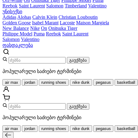
Off-White
On
Onitsuka Tiger
Philippe Model
Puma
Reebok
Saint Laurent
Salomon
Timberland
Valentino
უნისექსი
Adidas
Alohas
Calvin Klein
Christian Louboutin
Golden Goose
Isabel Marant
Lacoste
Maison Margiela
New Balance
Nike
On
Onitsuka Tiger
Philippe Model
Puma
Reebok
Saint Laurent
Salomon
Valentino
ფასდაკლება
გაუქმება
პოპულარული საძიებო ტერმინები
air max
jordan
running shoes
nike dunk
pegasus
basketball
გაუქმება
პოპულარული საძიებო ტერმინები
air max
jordan
running shoes
nike dunk
pegasus
basketball