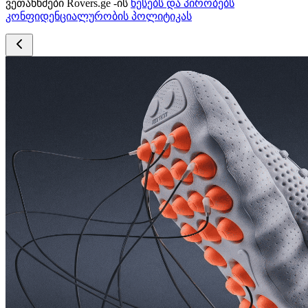
ვეთანხმები Rovers.ge -ის
წესებს და პირობებს
კონფიდენციალურობის პოლიტიკას