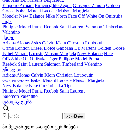
Gabbana
Dr. Martens
Dsquared2
Emporio Armani
Ermenegildo Zegna
Giuseppe Zanotti
Golden
Goose
Isabel Marant
Lacoste
Maison Margiela
Moncler
New Balance
Nike
North Face
Off-White
On
Onitsuka
Tiger
Philippe Model
Puma
Reebok
Saint Laurent
Salomon
Timberland
Valentino
ქალი
Adidas
Alohas
Asics
Calvin Klein
Christian Louboutin
Crime London
Diesel
Dolce Gabbana
Dr. Martens
Golden Goose
Isabel Marant
Lacoste
Maison Margiela
New Balance
Nike
Off-White
On
Onitsuka Tiger
Philippe Model
Puma
Reebok
Saint Laurent
Salomon
Timberland
Valentino
უნისექსი
Adidas
Alohas
Calvin Klein
Christian Louboutin
Golden Goose
Isabel Marant
Lacoste
Maison Margiela
New Balance
Nike
On
Onitsuka Tiger
Philippe Model
Puma
Reebok
Saint Laurent
Salomon
Valentino
ფასდაკლება
გაუქმება
პოპულარული საძიებო ტერმინები