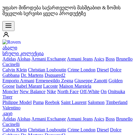
უფასო მიწოდება საქართველოს მასშტაბით & ზომის
შეცვლის სერვისი ყველა პროდუქტზე
ახალი
სრული კოლექცია
Adidas
Alohas
Armani Exchange
Armani Jeans
Asics
Boss
Brunello
Cucinelli
Calvin Klein
Christian Louboutin
Crime London
Diesel
Dolce
Gabbana
Dr. Martens
Dsquared2
Emporio Armani
Ermenegildo Zegna
Giuseppe Zanotti
Golden
Goose
Isabel Marant
Lacoste
Maison Margiela
Moncler
New Balance
Nike
North Face
Off-White
On
Onitsuka
Tiger
Philippe Model
Puma
Reebok
Saint Laurent
Salomon
Timberland
Valentino
კაცი
Adidas
Alohas
Armani Exchange
Armani Jeans
Asics
Boss
Brunello
Cucinelli
Calvin Klein
Christian Louboutin
Crime London
Diesel
Dolce