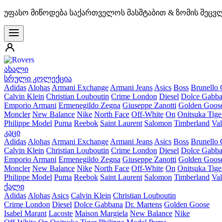
უფასო მიწოდება საქართველოს მასშტაბით & ზომის შეცვ
ახალი
სრული კოლექცია
Adidas
Alohas
Armani Exchange
Armani Jeans
Asics
Boss
Brunello 
Calvin Klein
Christian Louboutin
Crime London
Diesel
Dolce Gabb
Emporio Armani
Ermenegildo Zegna
Giuseppe Zanotti
Golden Goos
Moncler
New Balance
Nike
North Face
Off-White
On
Onitsuka Tige
Philippe Model
Puma
Reebok
Saint Laurent
Salomon
Timberland
Val
კაცი
Adidas
Alohas
Armani Exchange
Armani Jeans
Asics
Boss
Brunello 
Calvin Klein
Christian Louboutin
Crime London
Diesel
Dolce Gabb
Emporio Armani
Ermenegildo Zegna
Giuseppe Zanotti
Golden Goos
Moncler
New Balance
Nike
North Face
Off-White
On
Onitsuka Tige
Philippe Model
Puma
Reebok
Saint Laurent
Salomon
Timberland
Val
ქალი
Adidas
Alohas
Asics
Calvin Klein
Christian Louboutin
Crime London
Diesel
Dolce Gabbana
Dr. Martens
Golden Goose
Isabel Marant
Lacoste
Maison Margiela
New Balance
Nike