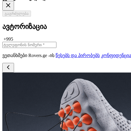
გაგრძელება
ავტორიზაცია
+995
ვეთანხმები Rovers.ge -ის
წესებს და პირობებს
კონფიდენცი