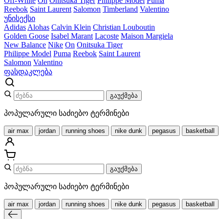
Off-White
On
Onitsuka Tiger
Philippe Model
Puma
Reebok
Saint Laurent
Salomon
Timberland
Valentino
უნისექსი
Adidas
Alohas
Calvin Klein
Christian Louboutin
Golden Goose
Isabel Marant
Lacoste
Maison Margiela
New Balance
Nike
On
Onitsuka Tiger
Philippe Model
Puma
Reebok
Saint Laurent
Salomon
Valentino
ფასდაკლება
გაუქმება
პოპულარული საძიებო ტერმინები
air max
jordan
running shoes
nike dunk
pegasus
basketball
გაუქმება
პოპულარული საძიებო ტერმინები
air max
jordan
running shoes
nike dunk
pegasus
basketball