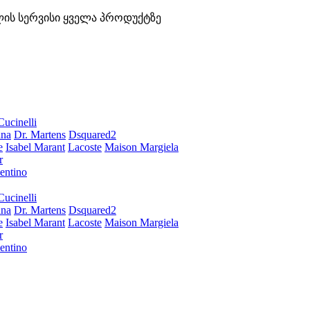
ლის სერვისი ყველა პროდუქტზე
Cucinelli
ana
Dr. Martens
Dsquared2
e
Isabel Marant
Lacoste
Maison Margiela
r
entino
Cucinelli
ana
Dr. Martens
Dsquared2
e
Isabel Marant
Lacoste
Maison Margiela
r
entino