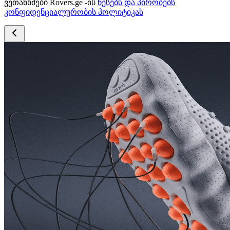
ვეთანხმები Rovers.ge -ის
წესებს და პირობებს
კონფიდენციალურობის პოლიტიკას