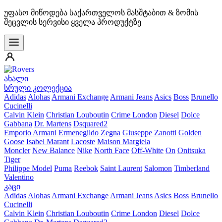
უფასო მიწოდება საქართველოს მასშტაბით & ზომის
შეცვლის სერვისი ყველა პროდუქტზე
ახალი
სრული კოლექცია
Adidas
Alohas
Armani Exchange
Armani Jeans
Asics
Boss
Brunello
Cucinelli
Calvin Klein
Christian Louboutin
Crime London
Diesel
Dolce
Gabbana
Dr. Martens
Dsquared2
Emporio Armani
Ermenegildo Zegna
Giuseppe Zanotti
Golden
Goose
Isabel Marant
Lacoste
Maison Margiela
Moncler
New Balance
Nike
North Face
Off-White
On
Onitsuka
Tiger
Philippe Model
Puma
Reebok
Saint Laurent
Salomon
Timberland
Valentino
კაცი
Adidas
Alohas
Armani Exchange
Armani Jeans
Asics
Boss
Brunello
Cucinelli
Calvin Klein
Christian Louboutin
Crime London
Diesel
Dolce