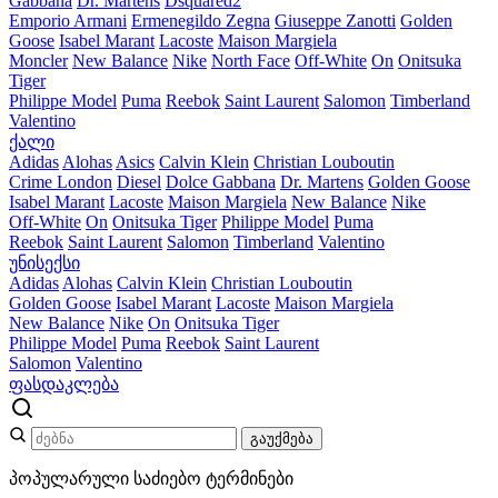
Gabbana
Dr. Martens
Dsquared2
Emporio Armani
Ermenegildo Zegna
Giuseppe Zanotti
Golden
Goose
Isabel Marant
Lacoste
Maison Margiela
Moncler
New Balance
Nike
North Face
Off-White
On
Onitsuka
Tiger
Philippe Model
Puma
Reebok
Saint Laurent
Salomon
Timberland
Valentino
ქალი
Adidas
Alohas
Asics
Calvin Klein
Christian Louboutin
Crime London
Diesel
Dolce Gabbana
Dr. Martens
Golden Goose
Isabel Marant
Lacoste
Maison Margiela
New Balance
Nike
Off-White
On
Onitsuka Tiger
Philippe Model
Puma
Reebok
Saint Laurent
Salomon
Timberland
Valentino
უნისექსი
Adidas
Alohas
Calvin Klein
Christian Louboutin
Golden Goose
Isabel Marant
Lacoste
Maison Margiela
New Balance
Nike
On
Onitsuka Tiger
Philippe Model
Puma
Reebok
Saint Laurent
Salomon
Valentino
ფასდაკლება
გაუქმება
პოპულარული საძიებო ტერმინები