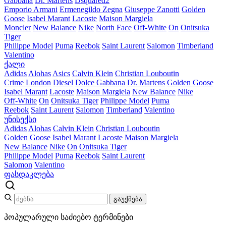
Gabbana
Dr. Martens
Dsquared2
Emporio Armani
Ermenegildo Zegna
Giuseppe Zanotti
Golden
Goose
Isabel Marant
Lacoste
Maison Margiela
Moncler
New Balance
Nike
North Face
Off-White
On
Onitsuka
Tiger
Philippe Model
Puma
Reebok
Saint Laurent
Salomon
Timberland
Valentino
ქალი
Adidas
Alohas
Asics
Calvin Klein
Christian Louboutin
Crime London
Diesel
Dolce Gabbana
Dr. Martens
Golden Goose
Isabel Marant
Lacoste
Maison Margiela
New Balance
Nike
Off-White
On
Onitsuka Tiger
Philippe Model
Puma
Reebok
Saint Laurent
Salomon
Timberland
Valentino
უნისექსი
Adidas
Alohas
Calvin Klein
Christian Louboutin
Golden Goose
Isabel Marant
Lacoste
Maison Margiela
New Balance
Nike
On
Onitsuka Tiger
Philippe Model
Puma
Reebok
Saint Laurent
Salomon
Valentino
ფასდაკლება
გაუქმება
პოპულარული საძიებო ტერმინები