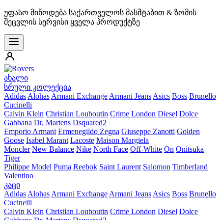
უფასო მიწოდება საქართველოს მასშტაბით & ზომის
შეცვლის სერვისი ყველა პროდუქტზე
ახალი
სრული კოლექცია
Adidas
Alohas
Armani Exchange
Armani Jeans
Asics
Boss
Brunello
Cucinelli
Calvin Klein
Christian Louboutin
Crime London
Diesel
Dolce
Gabbana
Dr. Martens
Dsquared2
Emporio Armani
Ermenegildo Zegna
Giuseppe Zanotti
Golden
Goose
Isabel Marant
Lacoste
Maison Margiela
Moncler
New Balance
Nike
North Face
Off-White
On
Onitsuka
Tiger
Philippe Model
Puma
Reebok
Saint Laurent
Salomon
Timberland
Valentino
კაცი
Adidas
Alohas
Armani Exchange
Armani Jeans
Asics
Boss
Brunello
Cucinelli
Calvin Klein
Christian Louboutin
Crime London
Diesel
Dolce