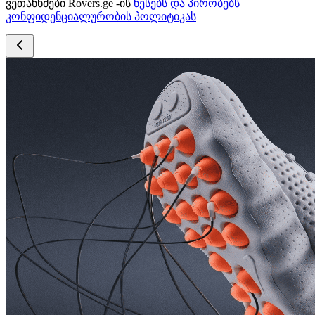
ვეთანხმები Rovers.ge -ის
წესებს და პირობებს
კონფიდენციალურობის პოლიტიკას