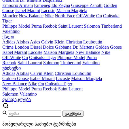
Gabbana
Dr. Martens
Dsquared2
Emporio Armani
Ermenegildo Zegna
Giuseppe Zanotti
Golden
Goose
Isabel Marant
Lacoste
Maison Margiela
Moncler
New Balance
Nike
North Face
Off-White
On
Onitsuka
Tiger
Philippe Model
Puma
Reebok
Saint Laurent
Salomon
Timberland
Valentino
ქალი
Adidas
Alohas
Asics
Calvin Klein
Christian Louboutin
Crime London
Diesel
Dolce Gabbana
Dr. Martens
Golden Goose
Isabel Marant
Lacoste
Maison Margiela
New Balance
Nike
Off-White
On
Onitsuka Tiger
Philippe Model
Puma
Reebok
Saint Laurent
Salomon
Timberland
Valentino
უნისექსი
Adidas
Alohas
Calvin Klein
Christian Louboutin
Golden Goose
Isabel Marant
Lacoste
Maison Margiela
New Balance
Nike
On
Onitsuka Tiger
Philippe Model
Puma
Reebok
Saint Laurent
Salomon
Valentino
ფასდაკლება
გაუქმება
პოპულარული საძიებო ტერმინები