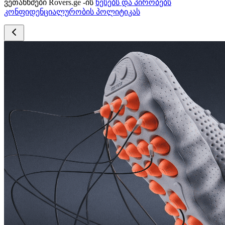
ვეთანხმები Rovers.ge -ის
წესებს და პირობებს
კონფიდენციალურობის პოლიტიკას