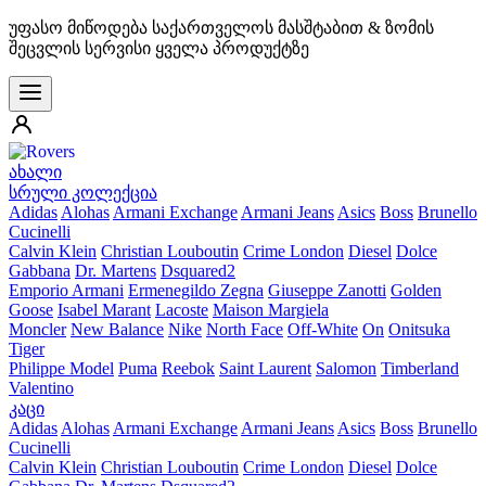
უფასო მიწოდება საქართველოს მასშტაბით & ზომის
შეცვლის სერვისი ყველა პროდუქტზე
ახალი
სრული კოლექცია
Adidas
Alohas
Armani Exchange
Armani Jeans
Asics
Boss
Brunello
Cucinelli
Calvin Klein
Christian Louboutin
Crime London
Diesel
Dolce
Gabbana
Dr. Martens
Dsquared2
Emporio Armani
Ermenegildo Zegna
Giuseppe Zanotti
Golden
Goose
Isabel Marant
Lacoste
Maison Margiela
Moncler
New Balance
Nike
North Face
Off-White
On
Onitsuka
Tiger
Philippe Model
Puma
Reebok
Saint Laurent
Salomon
Timberland
Valentino
კაცი
Adidas
Alohas
Armani Exchange
Armani Jeans
Asics
Boss
Brunello
Cucinelli
Calvin Klein
Christian Louboutin
Crime London
Diesel
Dolce