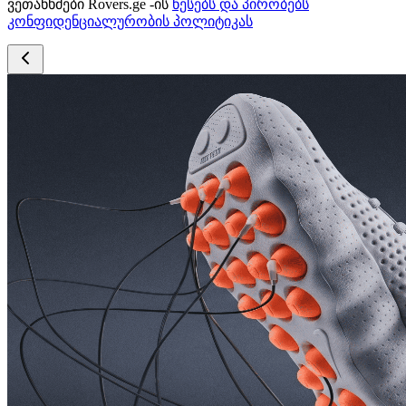
ვეთანხმები Rovers.ge -ის
წესებს და პირობებს
კონფიდენციალურობის პოლიტიკას