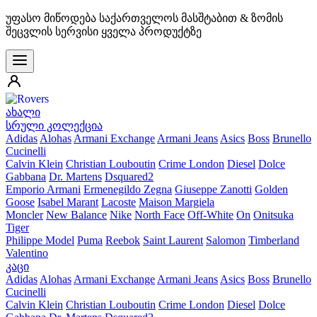
უფასო მიწოდება საქართველოს მასშტაბით & ზომის
შეცვლის სერვისი ყველა პროდუქტზე
ახალი
სრული კოლექცია
Adidas
Alohas
Armani Exchange
Armani Jeans
Asics
Boss
Brunello
Cucinelli
Calvin Klein
Christian Louboutin
Crime London
Diesel
Dolce
Gabbana
Dr. Martens
Dsquared2
Emporio Armani
Ermenegildo Zegna
Giuseppe Zanotti
Golden
Goose
Isabel Marant
Lacoste
Maison Margiela
Moncler
New Balance
Nike
North Face
Off-White
On
Onitsuka
Tiger
Philippe Model
Puma
Reebok
Saint Laurent
Salomon
Timberland
Valentino
კაცი
Adidas
Alohas
Armani Exchange
Armani Jeans
Asics
Boss
Brunello
Cucinelli
Calvin Klein
Christian Louboutin
Crime London
Diesel
Dolce