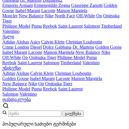
Gabbana
Dr. Martens
Dsquared2
Emporio Armani
Ermenegildo Zegna
Giuseppe Zanotti
Golden
Goose
Isabel Marant
Lacoste
Maison Margiela
Moncler
New Balance
Nike
North Face
Off-White
On
Onitsuka
Tiger
Philippe Model
Puma
Reebok
Saint Laurent
Salomon
Timberland
Valentino
ქალი
Adidas
Alohas
Asics
Calvin Klein
Christian Louboutin
Crime London
Diesel
Dolce Gabbana
Dr. Martens
Golden Goose
Isabel Marant
Lacoste
Maison Margiela
New Balance
Nike
Off-White
On
Onitsuka Tiger
Philippe Model
Puma
Reebok
Saint Laurent
Salomon
Timberland
Valentino
უნისექსი
Adidas
Alohas
Calvin Klein
Christian Louboutin
Golden Goose
Isabel Marant
Lacoste
Maison Margiela
New Balance
Nike
On
Onitsuka Tiger
Philippe Model
Puma
Reebok
Saint Laurent
Salomon
Valentino
ფასდაკლება
გაუქმება
პოპულარული საძიებო ტერმინები