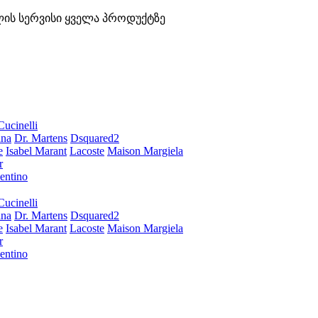
ლის სერვისი ყველა პროდუქტზე
Cucinelli
ana
Dr. Martens
Dsquared2
e
Isabel Marant
Lacoste
Maison Margiela
r
entino
Cucinelli
ana
Dr. Martens
Dsquared2
e
Isabel Marant
Lacoste
Maison Margiela
r
entino