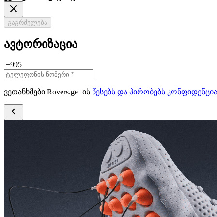
გაგრძელება
ავტორიზაცია
+995
ვეთანხმები Rovers.ge -ის
წესებს და პირობებს
კონფიდენცი