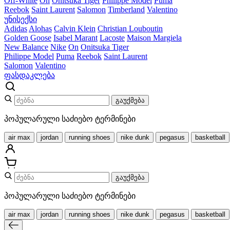
Off-White
On
Onitsuka Tiger
Philippe Model
Puma
Reebok
Saint Laurent
Salomon
Timberland
Valentino
უნისექსი
Adidas
Alohas
Calvin Klein
Christian Louboutin
Golden Goose
Isabel Marant
Lacoste
Maison Margiela
New Balance
Nike
On
Onitsuka Tiger
Philippe Model
Puma
Reebok
Saint Laurent
Salomon
Valentino
ფასდაკლება
გაუქმება
პოპულარული საძიებო ტერმინები
air max
jordan
running shoes
nike dunk
pegasus
basketball
გაუქმება
პოპულარული საძიებო ტერმინები
air max
jordan
running shoes
nike dunk
pegasus
basketball