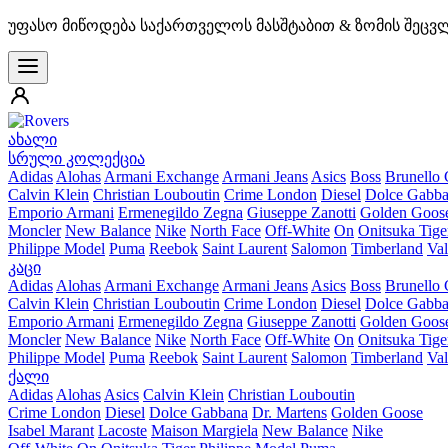
უფასო მიწოდება საქართველოს მასშტაბით & ზომის შეცვ
ახალი
სრული კოლექცია
Adidas
Alohas
Armani Exchange
Armani Jeans
Asics
Boss
Brunello 
Calvin Klein
Christian Louboutin
Crime London
Diesel
Dolce Gabb
Emporio Armani
Ermenegildo Zegna
Giuseppe Zanotti
Golden Goos
Moncler
New Balance
Nike
North Face
Off-White
On
Onitsuka Tige
Philippe Model
Puma
Reebok
Saint Laurent
Salomon
Timberland
Val
კაცი
Adidas
Alohas
Armani Exchange
Armani Jeans
Asics
Boss
Brunello 
Calvin Klein
Christian Louboutin
Crime London
Diesel
Dolce Gabb
Emporio Armani
Ermenegildo Zegna
Giuseppe Zanotti
Golden Goos
Moncler
New Balance
Nike
North Face
Off-White
On
Onitsuka Tige
Philippe Model
Puma
Reebok
Saint Laurent
Salomon
Timberland
Val
ქალი
Adidas
Alohas
Asics
Calvin Klein
Christian Louboutin
Crime London
Diesel
Dolce Gabbana
Dr. Martens
Golden Goose
Isabel Marant
Lacoste
Maison Margiela
New Balance
Nike