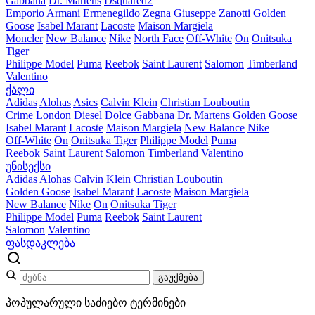
Gabbana
Dr. Martens
Dsquared2
Emporio Armani
Ermenegildo Zegna
Giuseppe Zanotti
Golden
Goose
Isabel Marant
Lacoste
Maison Margiela
Moncler
New Balance
Nike
North Face
Off-White
On
Onitsuka
Tiger
Philippe Model
Puma
Reebok
Saint Laurent
Salomon
Timberland
Valentino
ქალი
Adidas
Alohas
Asics
Calvin Klein
Christian Louboutin
Crime London
Diesel
Dolce Gabbana
Dr. Martens
Golden Goose
Isabel Marant
Lacoste
Maison Margiela
New Balance
Nike
Off-White
On
Onitsuka Tiger
Philippe Model
Puma
Reebok
Saint Laurent
Salomon
Timberland
Valentino
უნისექსი
Adidas
Alohas
Calvin Klein
Christian Louboutin
Golden Goose
Isabel Marant
Lacoste
Maison Margiela
New Balance
Nike
On
Onitsuka Tiger
Philippe Model
Puma
Reebok
Saint Laurent
Salomon
Valentino
ფასდაკლება
გაუქმება
პოპულარული საძიებო ტერმინები