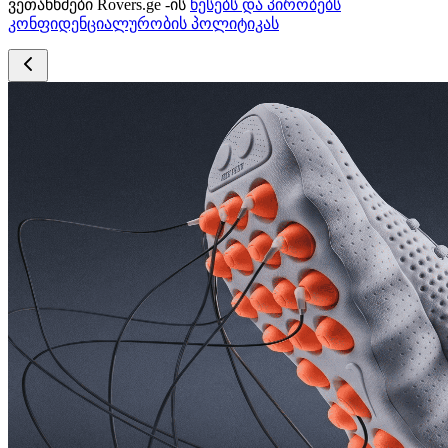
ვეთანხმები Rovers.ge -ის
წესებს და პირობებს
კონფიდენციალურობის პოლიტიკას