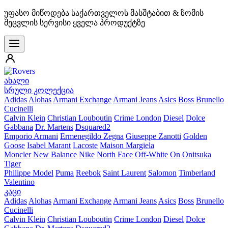
უფასო მიწოდება საქართველოს მასშტაბით & ზომის
შეცვლის სერვისი ყველა პროდუქტზე
ახალი
სრული კოლექცია
Adidas
Alohas
Armani Exchange
Armani Jeans
Asics
Boss
Brunello
Cucinelli
Calvin Klein
Christian Louboutin
Crime London
Diesel
Dolce
Gabbana
Dr. Martens
Dsquared2
Emporio Armani
Ermenegildo Zegna
Giuseppe Zanotti
Golden
Goose
Isabel Marant
Lacoste
Maison Margiela
Moncler
New Balance
Nike
North Face
Off-White
On
Onitsuka
Tiger
Philippe Model
Puma
Reebok
Saint Laurent
Salomon
Timberland
Valentino
კაცი
Adidas
Alohas
Armani Exchange
Armani Jeans
Asics
Boss
Brunello
Cucinelli
Calvin Klein
Christian Louboutin
Crime London
Diesel
Dolce