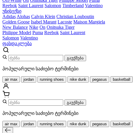
Off-White
On
Onitsuka Tiger
Philippe Model
Puma
Reebok
Saint Laurent
Salomon
Timberland
Valentino
უნისექსი
Adidas
Alohas
Calvin Klein
Christian Louboutin
Golden Goose
Isabel Marant
Lacoste
Maison Margiela
New Balance
Nike
On
Onitsuka Tiger
Philippe Model
Puma
Reebok
Saint Laurent
Salomon
Valentino
ფასდაკლება
გაუქმება
პოპულარული საძიებო ტერმინები
air max
jordan
running shoes
nike dunk
pegasus
basketball
გაუქმება
პოპულარული საძიებო ტერმინები
air max
jordan
running shoes
nike dunk
pegasus
basketball