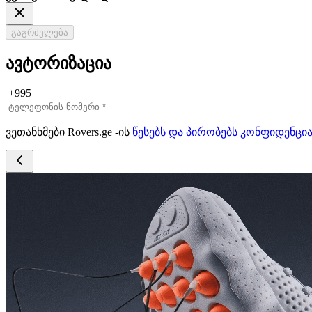
გაგრძელება
ავტორიზაცია
+995
ვეთანხმები Rovers.ge -ის
წესებს და პირობებს
კონფიდენცი