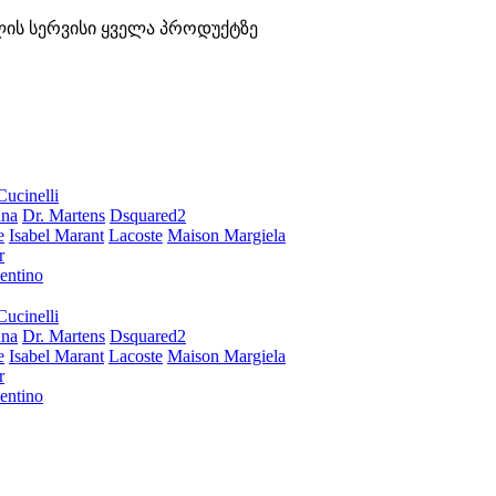
ლის სერვისი ყველა პროდუქტზე
Cucinelli
ana
Dr. Martens
Dsquared2
e
Isabel Marant
Lacoste
Maison Margiela
r
entino
Cucinelli
ana
Dr. Martens
Dsquared2
e
Isabel Marant
Lacoste
Maison Margiela
r
entino