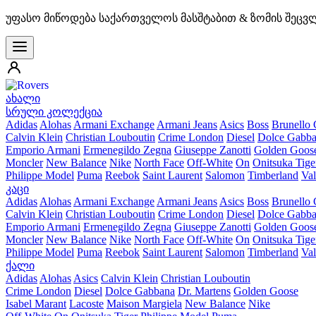
უფასო მიწოდება საქართველოს მასშტაბით & ზომის შეცვ
ახალი
სრული კოლექცია
Adidas
Alohas
Armani Exchange
Armani Jeans
Asics
Boss
Brunello 
Calvin Klein
Christian Louboutin
Crime London
Diesel
Dolce Gabb
Emporio Armani
Ermenegildo Zegna
Giuseppe Zanotti
Golden Goos
Moncler
New Balance
Nike
North Face
Off-White
On
Onitsuka Tige
Philippe Model
Puma
Reebok
Saint Laurent
Salomon
Timberland
Val
კაცი
Adidas
Alohas
Armani Exchange
Armani Jeans
Asics
Boss
Brunello 
Calvin Klein
Christian Louboutin
Crime London
Diesel
Dolce Gabb
Emporio Armani
Ermenegildo Zegna
Giuseppe Zanotti
Golden Goos
Moncler
New Balance
Nike
North Face
Off-White
On
Onitsuka Tige
Philippe Model
Puma
Reebok
Saint Laurent
Salomon
Timberland
Val
ქალი
Adidas
Alohas
Asics
Calvin Klein
Christian Louboutin
Crime London
Diesel
Dolce Gabbana
Dr. Martens
Golden Goose
Isabel Marant
Lacoste
Maison Margiela
New Balance
Nike