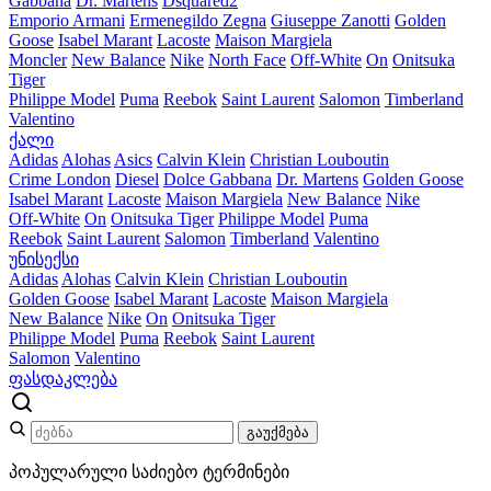
Gabbana
Dr. Martens
Dsquared2
Emporio Armani
Ermenegildo Zegna
Giuseppe Zanotti
Golden
Goose
Isabel Marant
Lacoste
Maison Margiela
Moncler
New Balance
Nike
North Face
Off-White
On
Onitsuka
Tiger
Philippe Model
Puma
Reebok
Saint Laurent
Salomon
Timberland
Valentino
ქალი
Adidas
Alohas
Asics
Calvin Klein
Christian Louboutin
Crime London
Diesel
Dolce Gabbana
Dr. Martens
Golden Goose
Isabel Marant
Lacoste
Maison Margiela
New Balance
Nike
Off-White
On
Onitsuka Tiger
Philippe Model
Puma
Reebok
Saint Laurent
Salomon
Timberland
Valentino
უნისექსი
Adidas
Alohas
Calvin Klein
Christian Louboutin
Golden Goose
Isabel Marant
Lacoste
Maison Margiela
New Balance
Nike
On
Onitsuka Tiger
Philippe Model
Puma
Reebok
Saint Laurent
Salomon
Valentino
ფასდაკლება
გაუქმება
პოპულარული საძიებო ტერმინები