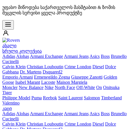
უფასო მიწოდება საქართველოს მასშტაბით & ზომის
შეცვლის სერვისი ყველა პროდუქტზე
ახალი
სრული კოლექცია
Adidas
Alohas
Armani Exchange
Armani Jeans
Asics
Boss
Brunello
Cucinelli
Calvin Klein
Christian Louboutin
Crime London
Diesel
Dolce
Gabbana
Dr. Martens
Dsquared2
Emporio Armani
Ermenegildo Zegna
Giuseppe Zanotti
Golden
Goose
Isabel Marant
Lacoste
Maison Margiela
Moncler
New Balance
Nike
North Face
Off-White
On
Onitsuka
Tiger
Philippe Model
Puma
Reebok
Saint Laurent
Salomon
Timberland
Valentino
კაცი
Adidas
Alohas
Armani Exchange
Armani Jeans
Asics
Boss
Brunello
Cucinelli
Calvin Klein
Christian Louboutin
Crime London
Diesel
Dolce