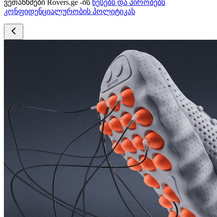
ვეთანხმები Rovers.ge -ის
წესებს და პირობებს
კონფიდენციალურობის პოლიტიკას