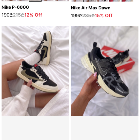
Nike P-6000
Nike Air Max Dawn
190₾
215₾
12% Off
199₾
235₾
15% Off