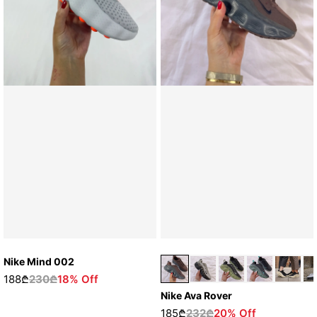
Nike Mind 002
188₾
230₾
18% Off
Nike Ava Rover
185₾
232₾
20% Off