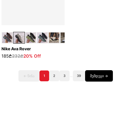
Nike Ava Rover
185₾
232₾
20% Off
← წინა
1
2
3
...
39
შემდეგი →