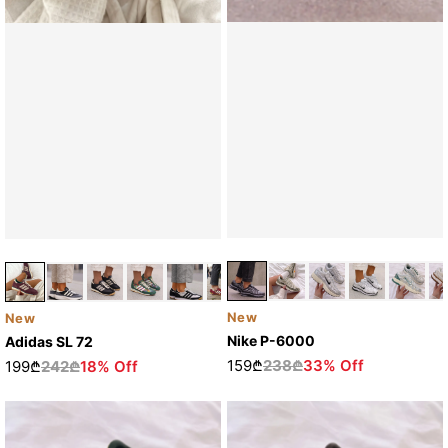
New
New
Nike P-6000
Adidas SL 72
159₾
238₾
33% Off
199₾
242₾
18% Off