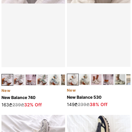
New
New
New Balance 530
New Balance 740
149₾
239₾
38% Off
163₾
239₾
32% Off