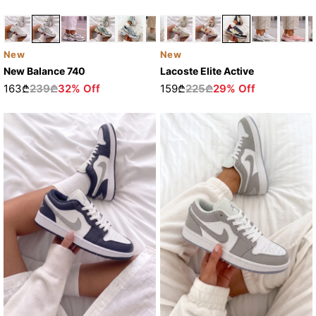
New
New
Lacoste Elite Active
New Balance 740
159₾
225₾
29% Off
163₾
239₾
32% Off