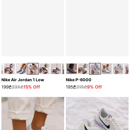
Nike Air Jordan 1 Low
Nike P-6000
199₾
235₾
15% Off
195₾
215₾
9% Off