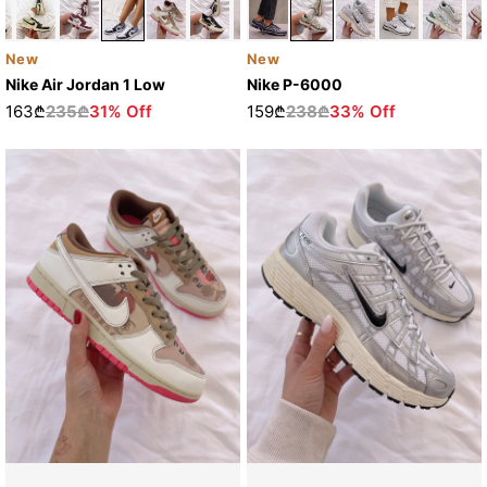
New
New
Nike Air Jordan 1 Low
Nike P-6000
163₾
235₾
31% Off
159₾
238₾
33% Off