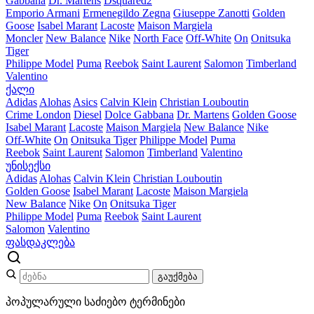
Gabbana
Dr. Martens
Dsquared2
Emporio Armani
Ermenegildo Zegna
Giuseppe Zanotti
Golden
Goose
Isabel Marant
Lacoste
Maison Margiela
Moncler
New Balance
Nike
North Face
Off-White
On
Onitsuka
Tiger
Philippe Model
Puma
Reebok
Saint Laurent
Salomon
Timberland
Valentino
ქალი
Adidas
Alohas
Asics
Calvin Klein
Christian Louboutin
Crime London
Diesel
Dolce Gabbana
Dr. Martens
Golden Goose
Isabel Marant
Lacoste
Maison Margiela
New Balance
Nike
Off-White
On
Onitsuka Tiger
Philippe Model
Puma
Reebok
Saint Laurent
Salomon
Timberland
Valentino
უნისექსი
Adidas
Alohas
Calvin Klein
Christian Louboutin
Golden Goose
Isabel Marant
Lacoste
Maison Margiela
New Balance
Nike
On
Onitsuka Tiger
Philippe Model
Puma
Reebok
Saint Laurent
Salomon
Valentino
ფასდაკლება
გაუქმება
პოპულარული საძიებო ტერმინები