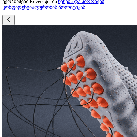
ვეთანხმები Rovers.ge -ის
წესებს და პირობებს
კონფიდენციალურობის პოლიტიკას