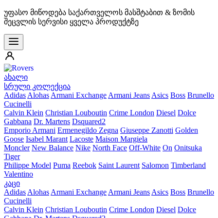
უფასო მიწოდება საქართველოს მასშტაბით & ზომის
შეცვლის სერვისი ყველა პროდუქტზე
ახალი
სრული კოლექცია
Adidas
Alohas
Armani Exchange
Armani Jeans
Asics
Boss
Brunello
Cucinelli
Calvin Klein
Christian Louboutin
Crime London
Diesel
Dolce
Gabbana
Dr. Martens
Dsquared2
Emporio Armani
Ermenegildo Zegna
Giuseppe Zanotti
Golden
Goose
Isabel Marant
Lacoste
Maison Margiela
Moncler
New Balance
Nike
North Face
Off-White
On
Onitsuka
Tiger
Philippe Model
Puma
Reebok
Saint Laurent
Salomon
Timberland
Valentino
კაცი
Adidas
Alohas
Armani Exchange
Armani Jeans
Asics
Boss
Brunello
Cucinelli
Calvin Klein
Christian Louboutin
Crime London
Diesel
Dolce