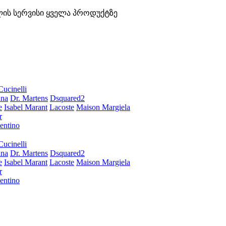
ლის სერვისი ყველა პროდუქტზე
Cucinelli
ana
Dr. Martens
Dsquared2
e
Isabel Marant
Lacoste
Maison Margiela
r
entino
Cucinelli
ana
Dr. Martens
Dsquared2
e
Isabel Marant
Lacoste
Maison Margiela
r
entino