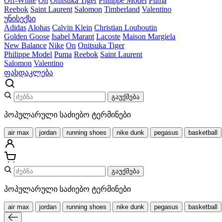
Off-White
On
Onitsuka Tiger
Philippe Model
Puma
Reebok
Saint Laurent
Salomon
Timberland
Valentino
უნისექსი
Adidas
Alohas
Calvin Klein
Christian Louboutin
Golden Goose
Isabel Marant
Lacoste
Maison Margiela
New Balance
Nike
On
Onitsuka Tiger
Philippe Model
Puma
Reebok
Saint Laurent
Salomon
Valentino
ფასდაკლება
გაუქმება
პოპულარული საძიებო ტერმინები
air max
jordan
running shoes
nike dunk
pegasus
basketball
გაუქმება
პოპულარული საძიებო ტერმინები
air max
jordan
running shoes
nike dunk
pegasus
basketball