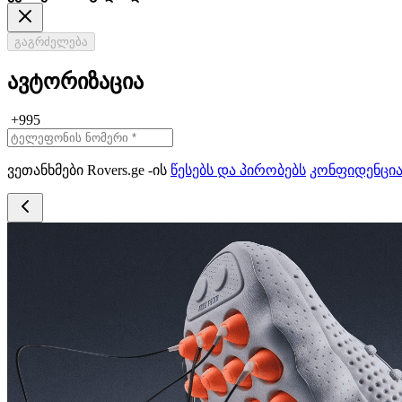
გაგრძელება
ავტორიზაცია
+995
ვეთანხმები Rovers.ge -ის
წესებს და პირობებს
კონფიდენცი