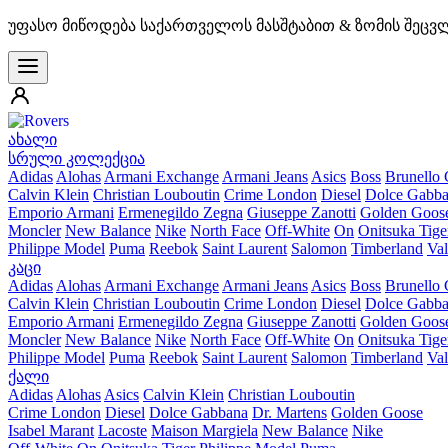
უფასო მიწოდება საქართველოს მასშტაბით & ზომის შეცვ
ახალი
სრული კოლექცია
Adidas
Alohas
Armani Exchange
Armani Jeans
Asics
Boss
Brunello 
Calvin Klein
Christian Louboutin
Crime London
Diesel
Dolce Gabb
Emporio Armani
Ermenegildo Zegna
Giuseppe Zanotti
Golden Goos
Moncler
New Balance
Nike
North Face
Off-White
On
Onitsuka Tige
Philippe Model
Puma
Reebok
Saint Laurent
Salomon
Timberland
Val
კაცი
Adidas
Alohas
Armani Exchange
Armani Jeans
Asics
Boss
Brunello 
Calvin Klein
Christian Louboutin
Crime London
Diesel
Dolce Gabb
Emporio Armani
Ermenegildo Zegna
Giuseppe Zanotti
Golden Goos
Moncler
New Balance
Nike
North Face
Off-White
On
Onitsuka Tige
Philippe Model
Puma
Reebok
Saint Laurent
Salomon
Timberland
Val
ქალი
Adidas
Alohas
Asics
Calvin Klein
Christian Louboutin
Crime London
Diesel
Dolce Gabbana
Dr. Martens
Golden Goose
Isabel Marant
Lacoste
Maison Margiela
New Balance
Nike