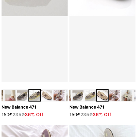
New Balance 471
New Balance 471
150₾
235₾
36% Off
150₾
235₾
36% Off