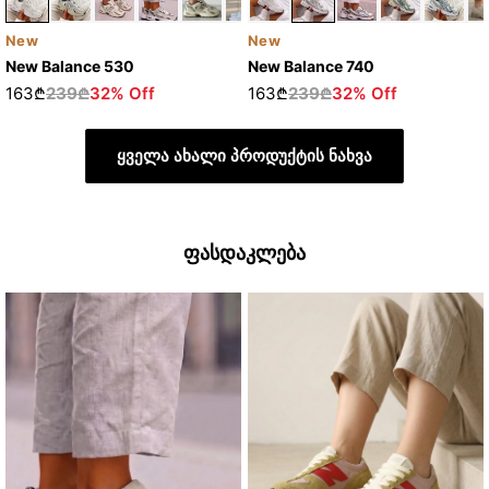
New
New
New Balance 530
New Balance 740
163₾
239₾
32% Off
163₾
239₾
32% Off
ყველა ახალი პროდუქტის ნახვა
ფასდაკლება