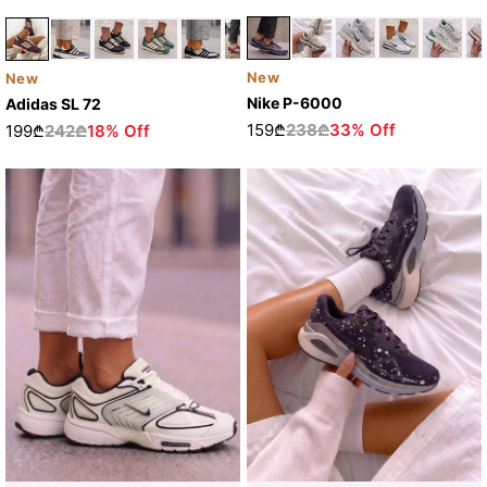
New
New
Nike P-6000
Adidas SL 72
159₾
238₾
33% Off
199₾
242₾
18% Off