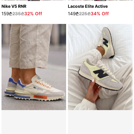
Nike V5 RNR
Lacoste Elite Active
159₾
235₾
32% Off
149₾
225₾
34% Off