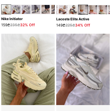
Nike Initiator
Lacoste Elite Active
159₾
235₾
32% Off
149₾
225₾
34% Off