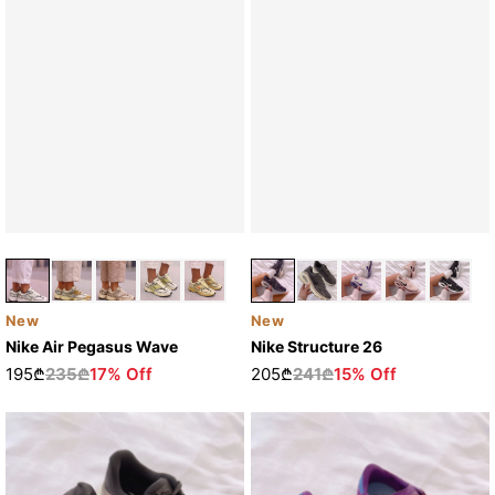
New
New
Nike Structure 26
Nike Air Pegasus Wave
205₾
241₾
15% Off
195₾
235₾
17% Off