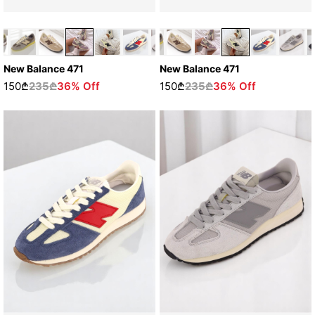
New Balance 471
New Balance 471
150₾
235₾
36% Off
150₾
235₾
36% Off