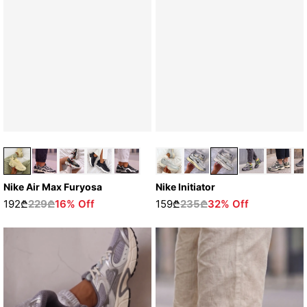
Nike Initiator
Nike Air Max Furyosa
159₾
235₾
32% Off
192₾
229₾
16% Off