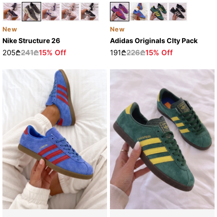
New
New
Nike Structure 26
Adidas Originals CIty Pack
205₾
241₾
15% Off
191₾
226₾
15% Off