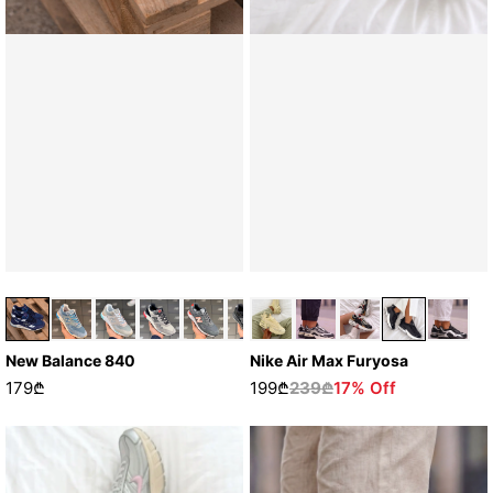
New Balance 840
Nike Air Max Furyosa
179₾
199₾
239₾
17% Off