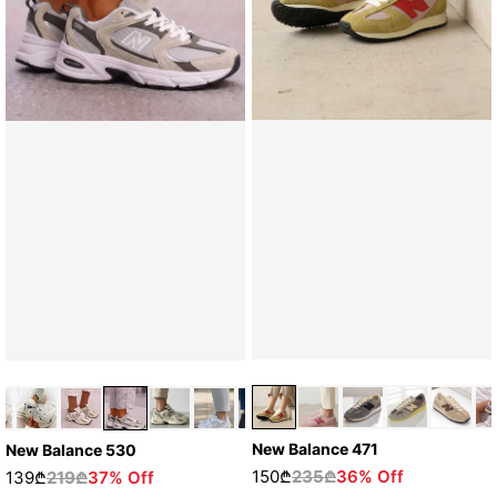
New Balance 471
New Balance 530
150₾
235₾
36% Off
139₾
219₾
37% Off