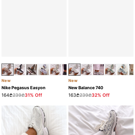
New
New
Nike Pegasus Easyon
New Balance 740
164₾
239₾
31% Off
163₾
239₾
32% Off