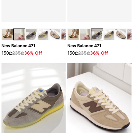
New Balance 471
New Balance 471
150₾
235₾
36% Off
150₾
235₾
36% Off