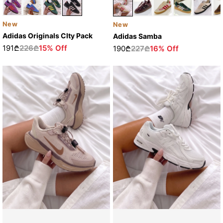
New
New
Adidas Originals CIty Pack
Adidas Samba
191₾
226₾
15% Off
190₾
227₾
16% Off