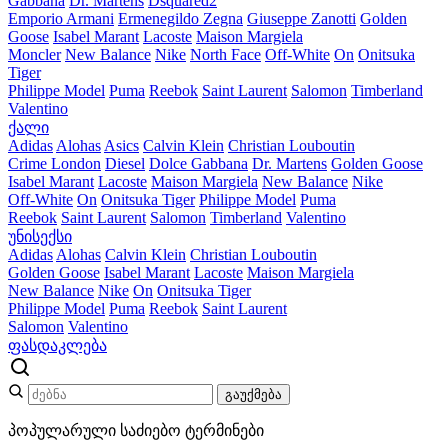
Gabbana
Dr. Martens
Dsquared2
Emporio Armani
Ermenegildo Zegna
Giuseppe Zanotti
Golden
Goose
Isabel Marant
Lacoste
Maison Margiela
Moncler
New Balance
Nike
North Face
Off-White
On
Onitsuka
Tiger
Philippe Model
Puma
Reebok
Saint Laurent
Salomon
Timberland
Valentino
ქალი
Adidas
Alohas
Asics
Calvin Klein
Christian Louboutin
Crime London
Diesel
Dolce Gabbana
Dr. Martens
Golden Goose
Isabel Marant
Lacoste
Maison Margiela
New Balance
Nike
Off-White
On
Onitsuka Tiger
Philippe Model
Puma
Reebok
Saint Laurent
Salomon
Timberland
Valentino
უნისექსი
Adidas
Alohas
Calvin Klein
Christian Louboutin
Golden Goose
Isabel Marant
Lacoste
Maison Margiela
New Balance
Nike
On
Onitsuka Tiger
Philippe Model
Puma
Reebok
Saint Laurent
Salomon
Valentino
ფასდაკლება
გაუქმება
პოპულარული საძიებო ტერმინები