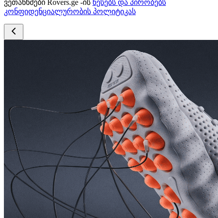
ვეთანხმები Rovers.ge -ის
წესებს და პირობებს
კონფიდენციალურობის პოლიტიკას