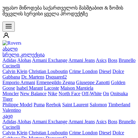
უფასო მიწოდება საქართველოს მასშტაბით & ზომის
შეცვლის სერვისი ყველა პროდუქტზე
ახალი
სრული კოლექცია
Adidas
Alohas
Armani Exchange
Armani Jeans
Asics
Boss
Brunello
Cucinelli
Calvin Klein
Christian Louboutin
Crime London
Diesel
Dolce
Gabbana
Dr. Martens
Dsquared2
Emporio Armani
Ermenegildo Zegna
Giuseppe Zanotti
Golden
Goose
Isabel Marant
Lacoste
Maison Margiela
Moncler
New Balance
Nike
North Face
Off-White
On
Onitsuka
Tiger
Philippe Model
Puma
Reebok
Saint Laurent
Salomon
Timberland
Valentino
კაცი
Adidas
Alohas
Armani Exchange
Armani Jeans
Asics
Boss
Brunello
Cucinelli
Calvin Klein
Christian Louboutin
Crime London
Diesel
Dolce