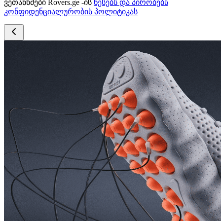
ვეთანხმები Rovers.ge -ის
წესებს და პირობებს
კონფიდენციალურობის პოლიტიკას