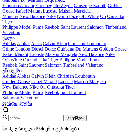
Gabbana
Dr. Martens
Dsquared2
Emporio Armani
Ermenegildo Zegna
Giuseppe Zanotti
Golden
Goose
Isabel Marant
Lacoste
Maison Margiela
Moncler
New Balance
Nike
North Face
Off-White
On
Onitsuka
Tiger
Philippe Model
Puma
Reebok
Saint Laurent
Salomon
Timberland
Valentino
ქალი
Adidas
Alohas
Asics
Calvin Klein
Christian Louboutin
Crime London
Diesel
Dolce Gabbana
Dr. Martens
Golden Goose
Isabel Marant
Lacoste
Maison Margiela
New Balance
Nike
Off-White
On
Onitsuka Tiger
Philippe Model
Puma
Reebok
Saint Laurent
Salomon
Timberland
Valentino
უნისექსი
Adidas
Alohas
Calvin Klein
Christian Louboutin
Golden Goose
Isabel Marant
Lacoste
Maison Margiela
New Balance
Nike
On
Onitsuka Tiger
Philippe Model
Puma
Reebok
Saint Laurent
Salomon
Valentino
ფასდაკლება
გაუქმება
პოპულარული საძიებო ტერმინები