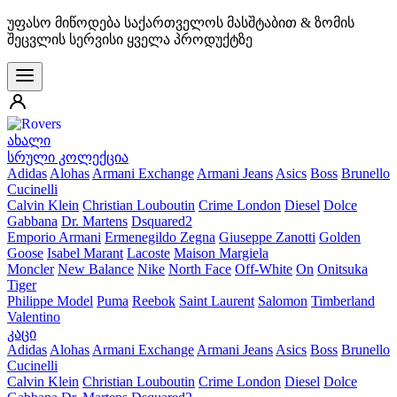
უფასო მიწოდება საქართველოს მასშტაბით & ზომის
შეცვლის სერვისი ყველა პროდუქტზე
ახალი
სრული კოლექცია
Adidas
Alohas
Armani Exchange
Armani Jeans
Asics
Boss
Brunello
Cucinelli
Calvin Klein
Christian Louboutin
Crime London
Diesel
Dolce
Gabbana
Dr. Martens
Dsquared2
Emporio Armani
Ermenegildo Zegna
Giuseppe Zanotti
Golden
Goose
Isabel Marant
Lacoste
Maison Margiela
Moncler
New Balance
Nike
North Face
Off-White
On
Onitsuka
Tiger
Philippe Model
Puma
Reebok
Saint Laurent
Salomon
Timberland
Valentino
კაცი
Adidas
Alohas
Armani Exchange
Armani Jeans
Asics
Boss
Brunello
Cucinelli
Calvin Klein
Christian Louboutin
Crime London
Diesel
Dolce