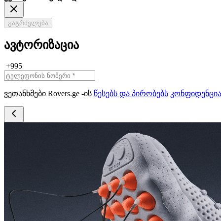
გაგრძელება
ავტორიზაცია
+995
ვეთანხმები Rovers.ge -ის
წესებს და პირობებს
კონფიდენცი