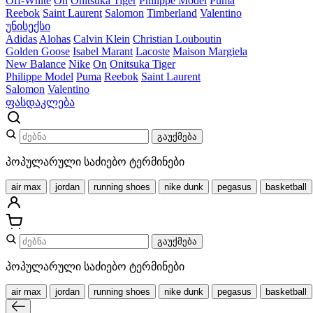
Off-White
On
Onitsuka Tiger
Philippe Model
Puma
Reebok
Saint Laurent
Salomon
Timberland
Valentino
უნისექსი
Adidas
Alohas
Calvin Klein
Christian Louboutin
Golden Goose
Isabel Marant
Lacoste
Maison Margiela
New Balance
Nike
On
Onitsuka Tiger
Philippe Model
Puma
Reebok
Saint Laurent
Salomon
Valentino
ფასდაკლება
გაუქმება
პოპულარული საძიებო ტერმინები
air max
jordan
running shoes
nike dunk
pegasus
basketball
გაუქმება
პოპულარული საძიებო ტერმინები
air max
jordan
running shoes
nike dunk
pegasus
basketball