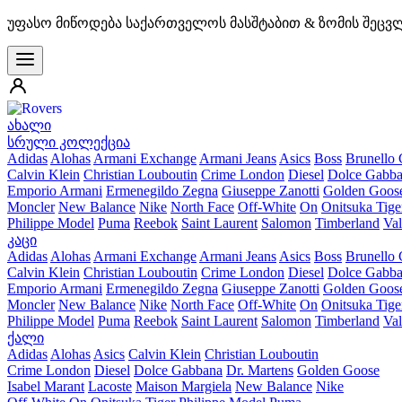
უფასო მიწოდება საქართველოს მასშტაბით & ზომის შეცვ
ახალი
სრული კოლექცია
Adidas
Alohas
Armani Exchange
Armani Jeans
Asics
Boss
Brunello 
Calvin Klein
Christian Louboutin
Crime London
Diesel
Dolce Gabb
Emporio Armani
Ermenegildo Zegna
Giuseppe Zanotti
Golden Goos
Moncler
New Balance
Nike
North Face
Off-White
On
Onitsuka Tige
Philippe Model
Puma
Reebok
Saint Laurent
Salomon
Timberland
Val
კაცი
Adidas
Alohas
Armani Exchange
Armani Jeans
Asics
Boss
Brunello 
Calvin Klein
Christian Louboutin
Crime London
Diesel
Dolce Gabb
Emporio Armani
Ermenegildo Zegna
Giuseppe Zanotti
Golden Goos
Moncler
New Balance
Nike
North Face
Off-White
On
Onitsuka Tige
Philippe Model
Puma
Reebok
Saint Laurent
Salomon
Timberland
Val
ქალი
Adidas
Alohas
Asics
Calvin Klein
Christian Louboutin
Crime London
Diesel
Dolce Gabbana
Dr. Martens
Golden Goose
Isabel Marant
Lacoste
Maison Margiela
New Balance
Nike