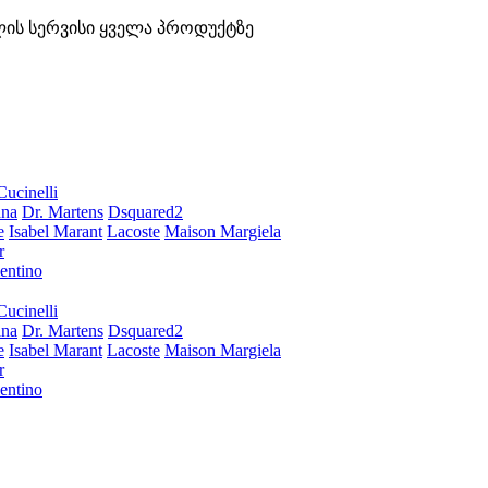
ლის სერვისი ყველა პროდუქტზე
Cucinelli
ana
Dr. Martens
Dsquared2
e
Isabel Marant
Lacoste
Maison Margiela
r
entino
Cucinelli
ana
Dr. Martens
Dsquared2
e
Isabel Marant
Lacoste
Maison Margiela
r
entino