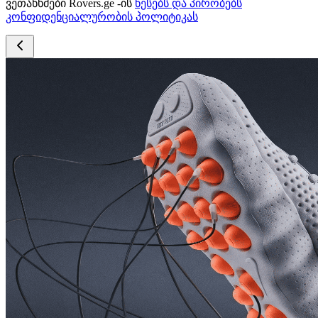
ვეთანხმები Rovers.ge -ის
წესებს და პირობებს
კონფიდენციალურობის პოლიტიკას