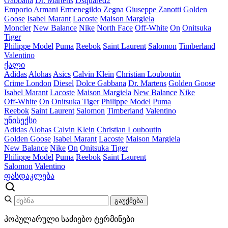
Gabbana
Dr. Martens
Dsquared2
Emporio Armani
Ermenegildo Zegna
Giuseppe Zanotti
Golden
Goose
Isabel Marant
Lacoste
Maison Margiela
Moncler
New Balance
Nike
North Face
Off-White
On
Onitsuka
Tiger
Philippe Model
Puma
Reebok
Saint Laurent
Salomon
Timberland
Valentino
ქალი
Adidas
Alohas
Asics
Calvin Klein
Christian Louboutin
Crime London
Diesel
Dolce Gabbana
Dr. Martens
Golden Goose
Isabel Marant
Lacoste
Maison Margiela
New Balance
Nike
Off-White
On
Onitsuka Tiger
Philippe Model
Puma
Reebok
Saint Laurent
Salomon
Timberland
Valentino
უნისექსი
Adidas
Alohas
Calvin Klein
Christian Louboutin
Golden Goose
Isabel Marant
Lacoste
Maison Margiela
New Balance
Nike
On
Onitsuka Tiger
Philippe Model
Puma
Reebok
Saint Laurent
Salomon
Valentino
ფასდაკლება
გაუქმება
პოპულარული საძიებო ტერმინები