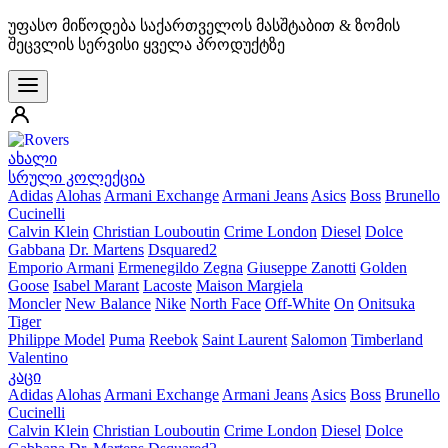
უფასო მიწოდება საქართველოს მასშტაბით & ზომის
შეცვლის სერვისი ყველა პროდუქტზე
ახალი
სრული კოლექცია
Adidas
Alohas
Armani Exchange
Armani Jeans
Asics
Boss
Brunello
Cucinelli
Calvin Klein
Christian Louboutin
Crime London
Diesel
Dolce
Gabbana
Dr. Martens
Dsquared2
Emporio Armani
Ermenegildo Zegna
Giuseppe Zanotti
Golden
Goose
Isabel Marant
Lacoste
Maison Margiela
Moncler
New Balance
Nike
North Face
Off-White
On
Onitsuka
Tiger
Philippe Model
Puma
Reebok
Saint Laurent
Salomon
Timberland
Valentino
კაცი
Adidas
Alohas
Armani Exchange
Armani Jeans
Asics
Boss
Brunello
Cucinelli
Calvin Klein
Christian Louboutin
Crime London
Diesel
Dolce