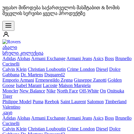
უფასო მიწოდება საქართველოს მასშტაბით & ზომის
შეცვლის სერვისი ყველა პროდუქტზე
ახალი
სრული კოლექცია
Adidas
Alohas
Armani Exchange
Armani Jeans
Asics
Boss
Brunello
Cucinelli
Calvin Klein
Christian Louboutin
Crime London
Diesel
Dolce
Gabbana
Dr. Martens
Dsquared2
Emporio Armani
Ermenegildo Zegna
Giuseppe Zanotti
Golden
Goose
Isabel Marant
Lacoste
Maison Margiela
Moncler
New Balance
Nike
North Face
Off-White
On
Onitsuka
Tiger
Philippe Model
Puma
Reebok
Saint Laurent
Salomon
Timberland
Valentino
კაცი
Adidas
Alohas
Armani Exchange
Armani Jeans
Asics
Boss
Brunello
Cucinelli
Calvin Klein
Christian Louboutin
Crime London
Diesel
Dolce