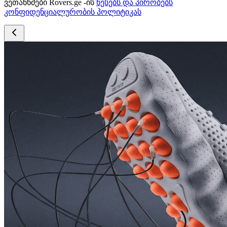
ვეთანხმები Rovers.ge -ის
წესებს და პირობებს
კონფიდენციალურობის პოლიტიკას