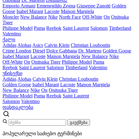
Gabbana
Dr. Martens
Dsquared2
Emporio Armani
Ermenegildo Zegna
Giuseppe Zanotti
Golden
Goose
Isabel Marant
Lacoste
Maison Margiela
Moncler
New Balance
Nike
North Face
Off-White
On
Onitsuka
Tiger
Philippe Model
Puma
Reebok
Saint Laurent
Salomon
Timberland
Valentino
ქალი
Adidas
Alohas
Asics
Calvin Klein
Christian Louboutin
Crime London
Diesel
Dolce Gabbana
Dr. Martens
Golden Goose
Isabel Marant
Lacoste
Maison Margiela
New Balance
Nike
Off-White
On
Onitsuka Tiger
Philippe Model
Puma
Reebok
Saint Laurent
Salomon
Timberland
Valentino
უნისექსი
Adidas
Alohas
Calvin Klein
Christian Louboutin
Golden Goose
Isabel Marant
Lacoste
Maison Margiela
New Balance
Nike
On
Onitsuka Tiger
Philippe Model
Puma
Reebok
Saint Laurent
Salomon
Valentino
ფასდაკლება
გაუქმება
პოპულარული საძიებო ტერმინები