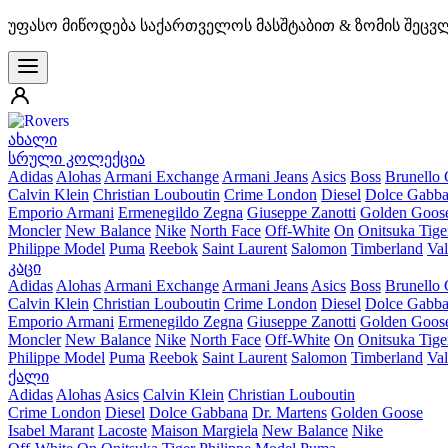
უფასო მიწოდება საქართველოს მასშტაბით & ზომის შეცვ
ახალი
სრული კოლექცია
Adidas
Alohas
Armani Exchange
Armani Jeans
Asics
Boss
Brunello 
Calvin Klein
Christian Louboutin
Crime London
Diesel
Dolce Gabb
Emporio Armani
Ermenegildo Zegna
Giuseppe Zanotti
Golden Goos
Moncler
New Balance
Nike
North Face
Off-White
On
Onitsuka Tige
Philippe Model
Puma
Reebok
Saint Laurent
Salomon
Timberland
Val
კაცი
Adidas
Alohas
Armani Exchange
Armani Jeans
Asics
Boss
Brunello 
Calvin Klein
Christian Louboutin
Crime London
Diesel
Dolce Gabb
Emporio Armani
Ermenegildo Zegna
Giuseppe Zanotti
Golden Goos
Moncler
New Balance
Nike
North Face
Off-White
On
Onitsuka Tige
Philippe Model
Puma
Reebok
Saint Laurent
Salomon
Timberland
Val
ქალი
Adidas
Alohas
Asics
Calvin Klein
Christian Louboutin
Crime London
Diesel
Dolce Gabbana
Dr. Martens
Golden Goose
Isabel Marant
Lacoste
Maison Margiela
New Balance
Nike