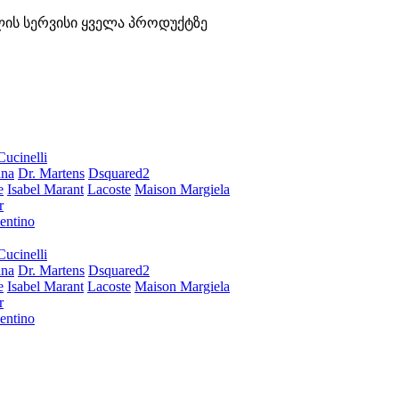
ლის სერვისი ყველა პროდუქტზე
Cucinelli
ana
Dr. Martens
Dsquared2
e
Isabel Marant
Lacoste
Maison Margiela
r
entino
Cucinelli
ana
Dr. Martens
Dsquared2
e
Isabel Marant
Lacoste
Maison Margiela
r
entino