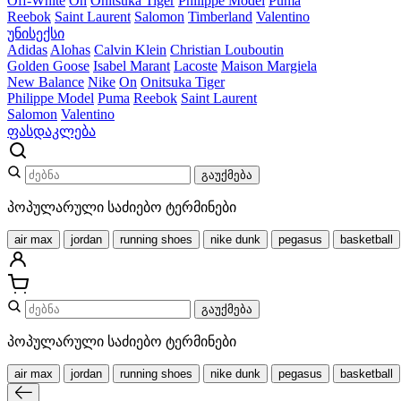
Off-White
On
Onitsuka Tiger
Philippe Model
Puma
Reebok
Saint Laurent
Salomon
Timberland
Valentino
უნისექსი
Adidas
Alohas
Calvin Klein
Christian Louboutin
Golden Goose
Isabel Marant
Lacoste
Maison Margiela
New Balance
Nike
On
Onitsuka Tiger
Philippe Model
Puma
Reebok
Saint Laurent
Salomon
Valentino
ფასდაკლება
გაუქმება
პოპულარული საძიებო ტერმინები
air max
jordan
running shoes
nike dunk
pegasus
basketball
გაუქმება
პოპულარული საძიებო ტერმინები
air max
jordan
running shoes
nike dunk
pegasus
basketball