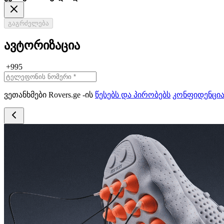
გაგრძელება
ავტორიზაცია
+995
ვეთანხმები Rovers.ge -ის
წესებს და პირობებს
კონფიდენცი