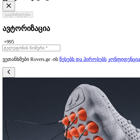
გაგრძელება
ავტორიზაცია
+995
ვეთანხმები Rovers.ge -ის
წესებს და პირობებს
კონფიდენცი