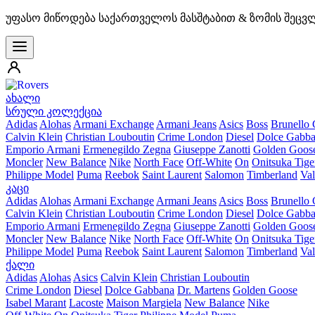
უფასო მიწოდება საქართველოს მასშტაბით & ზომის შეცვ
ახალი
სრული კოლექცია
Adidas
Alohas
Armani Exchange
Armani Jeans
Asics
Boss
Brunello 
Calvin Klein
Christian Louboutin
Crime London
Diesel
Dolce Gabb
Emporio Armani
Ermenegildo Zegna
Giuseppe Zanotti
Golden Goos
Moncler
New Balance
Nike
North Face
Off-White
On
Onitsuka Tige
Philippe Model
Puma
Reebok
Saint Laurent
Salomon
Timberland
Val
კაცი
Adidas
Alohas
Armani Exchange
Armani Jeans
Asics
Boss
Brunello 
Calvin Klein
Christian Louboutin
Crime London
Diesel
Dolce Gabb
Emporio Armani
Ermenegildo Zegna
Giuseppe Zanotti
Golden Goos
Moncler
New Balance
Nike
North Face
Off-White
On
Onitsuka Tige
Philippe Model
Puma
Reebok
Saint Laurent
Salomon
Timberland
Val
ქალი
Adidas
Alohas
Asics
Calvin Klein
Christian Louboutin
Crime London
Diesel
Dolce Gabbana
Dr. Martens
Golden Goose
Isabel Marant
Lacoste
Maison Margiela
New Balance
Nike