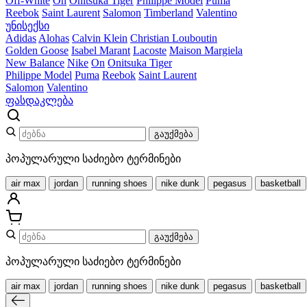
Off-White
On
Onitsuka Tiger
Philippe Model
Puma
Reebok
Saint Laurent
Salomon
Timberland
Valentino
უნისექსი
Adidas
Alohas
Calvin Klein
Christian Louboutin
Golden Goose
Isabel Marant
Lacoste
Maison Margiela
New Balance
Nike
On
Onitsuka Tiger
Philippe Model
Puma
Reebok
Saint Laurent
Salomon
Valentino
ფასდაკლება
გაუქმება
პოპულარული საძიებო ტერმინები
air max
jordan
running shoes
nike dunk
pegasus
basketball
გაუქმება
პოპულარული საძიებო ტერმინები
air max
jordan
running shoes
nike dunk
pegasus
basketball