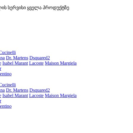
ლის სერვისი ყველა პროდუქტზე
Cucinelli
ana
Dr. Martens
Dsquared2
e
Isabel Marant
Lacoste
Maison Margiela
r
entino
Cucinelli
ana
Dr. Martens
Dsquared2
e
Isabel Marant
Lacoste
Maison Margiela
r
entino