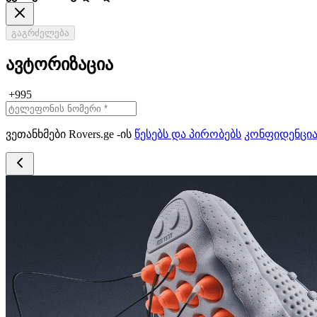
გაგრძელება
ავტორიზაცია
+995
ვეთანხმები Rovers.ge -ის
წესებს და პირობებს
კონფიდენცი