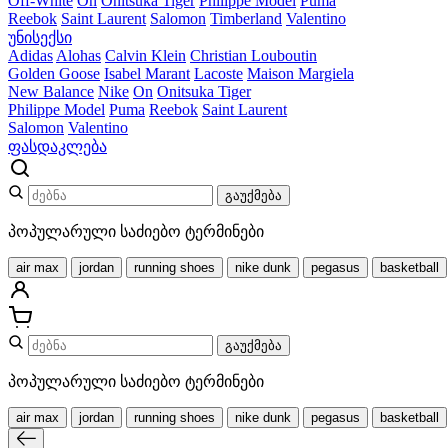
Off-White
On
Onitsuka Tiger
Philippe Model
Puma
Reebok
Saint Laurent
Salomon
Timberland
Valentino
უნისექსი
Adidas
Alohas
Calvin Klein
Christian Louboutin
Golden Goose
Isabel Marant
Lacoste
Maison Margiela
New Balance
Nike
On
Onitsuka Tiger
Philippe Model
Puma
Reebok
Saint Laurent
Salomon
Valentino
ფასდაკლება
გაუქმება
პოპულარული საძიებო ტერმინები
air max
jordan
running shoes
nike dunk
pegasus
basketball
გაუქმება
პოპულარული საძიებო ტერმინები
air max
jordan
running shoes
nike dunk
pegasus
basketball