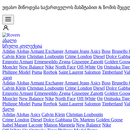
უფასო მიწოდება საქართველოს მასშტაბით & ზომის შეცვ
ახალი
სრული კოლექცია
Adidas
Alohas
Armani Exchange
Armani Jeans
Asics
Boss
Brunello 
Calvin Klein
Christian Louboutin
Crime London
Diesel
Dolce Gabb
Emporio Armani
Ermenegildo Zegna
Giuseppe Zanotti
Golden Goos
Moncler
New Balance
Nike
North Face
Off-White
On
Onitsuka Tige
Philippe Model
Puma
Reebok
Saint Laurent
Salomon
Timberland
Val
კაცი
Adidas
Alohas
Armani Exchange
Armani Jeans
Asics
Boss
Brunello 
Calvin Klein
Christian Louboutin
Crime London
Diesel
Dolce Gabb
Emporio Armani
Ermenegildo Zegna
Giuseppe Zanotti
Golden Goos
Moncler
New Balance
Nike
North Face
Off-White
On
Onitsuka Tige
Philippe Model
Puma
Reebok
Saint Laurent
Salomon
Timberland
Val
ქალი
Adidas
Alohas
Asics
Calvin Klein
Christian Louboutin
Crime London
Diesel
Dolce Gabbana
Dr. Martens
Golden Goose
Isabel Marant
Lacoste
Maison Margiela
New Balance
Nike