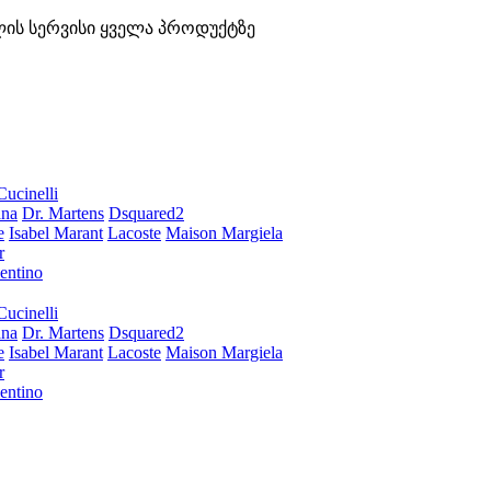
ლის სერვისი ყველა პროდუქტზე
Cucinelli
ana
Dr. Martens
Dsquared2
e
Isabel Marant
Lacoste
Maison Margiela
r
entino
Cucinelli
ana
Dr. Martens
Dsquared2
e
Isabel Marant
Lacoste
Maison Margiela
r
entino