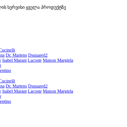
ლის სერვისი ყველა პროდუქტზე
Cucinelli
ana
Dr. Martens
Dsquared2
e
Isabel Marant
Lacoste
Maison Margiela
r
entino
Cucinelli
ana
Dr. Martens
Dsquared2
e
Isabel Marant
Lacoste
Maison Margiela
r
entino