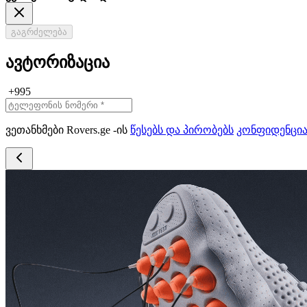
გაგრძელება
ავტორიზაცია
+995
ვეთანხმები Rovers.ge -ის
წესებს და პირობებს
კონფიდენცი