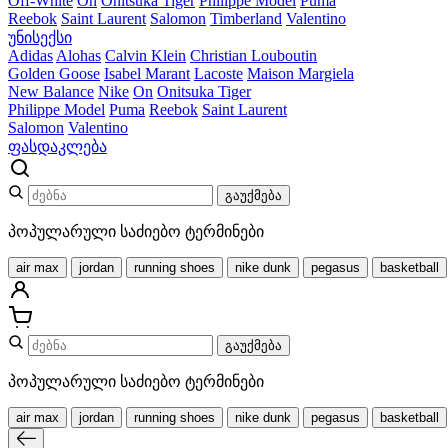
Off-White
On
Onitsuka Tiger
Philippe Model
Puma
Reebok
Saint Laurent
Salomon
Timberland
Valentino
უნისექსი
Adidas
Alohas
Calvin Klein
Christian Louboutin
Golden Goose
Isabel Marant
Lacoste
Maison Margiela
New Balance
Nike
On
Onitsuka Tiger
Philippe Model
Puma
Reebok
Saint Laurent
Salomon
Valentino
ფასდაკლება
გაუქმება
პოპულარული საძიებო ტერმინები
air max
jordan
running shoes
nike dunk
pegasus
basketball
გაუქმება
პოპულარული საძიებო ტერმინები
air max
jordan
running shoes
nike dunk
pegasus
basketball