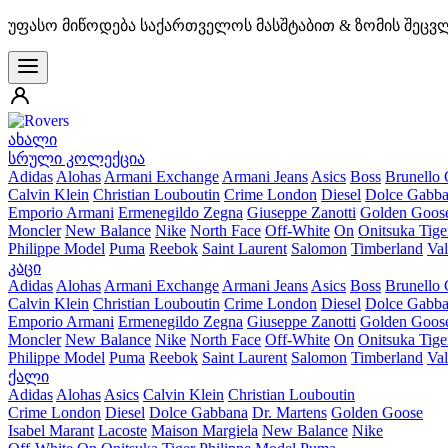
უფასო მიწოდება საქართველოს მასშტაბით & ზომის შეცვ
ახალი
სრული კოლექცია
Adidas
Alohas
Armani Exchange
Armani Jeans
Asics
Boss
Brunello 
Calvin Klein
Christian Louboutin
Crime London
Diesel
Dolce Gabb
Emporio Armani
Ermenegildo Zegna
Giuseppe Zanotti
Golden Goos
Moncler
New Balance
Nike
North Face
Off-White
On
Onitsuka Tige
Philippe Model
Puma
Reebok
Saint Laurent
Salomon
Timberland
Val
კაცი
Adidas
Alohas
Armani Exchange
Armani Jeans
Asics
Boss
Brunello 
Calvin Klein
Christian Louboutin
Crime London
Diesel
Dolce Gabb
Emporio Armani
Ermenegildo Zegna
Giuseppe Zanotti
Golden Goos
Moncler
New Balance
Nike
North Face
Off-White
On
Onitsuka Tige
Philippe Model
Puma
Reebok
Saint Laurent
Salomon
Timberland
Val
ქალი
Adidas
Alohas
Asics
Calvin Klein
Christian Louboutin
Crime London
Diesel
Dolce Gabbana
Dr. Martens
Golden Goose
Isabel Marant
Lacoste
Maison Margiela
New Balance
Nike