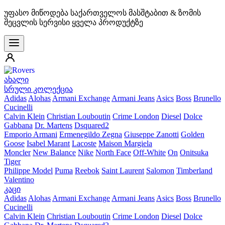
უფასო მიწოდება საქართველოს მასშტაბით & ზომის
შეცვლის სერვისი ყველა პროდუქტზე
ახალი
სრული კოლექცია
Adidas
Alohas
Armani Exchange
Armani Jeans
Asics
Boss
Brunello
Cucinelli
Calvin Klein
Christian Louboutin
Crime London
Diesel
Dolce
Gabbana
Dr. Martens
Dsquared2
Emporio Armani
Ermenegildo Zegna
Giuseppe Zanotti
Golden
Goose
Isabel Marant
Lacoste
Maison Margiela
Moncler
New Balance
Nike
North Face
Off-White
On
Onitsuka
Tiger
Philippe Model
Puma
Reebok
Saint Laurent
Salomon
Timberland
Valentino
კაცი
Adidas
Alohas
Armani Exchange
Armani Jeans
Asics
Boss
Brunello
Cucinelli
Calvin Klein
Christian Louboutin
Crime London
Diesel
Dolce