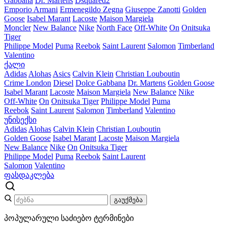
Gabbana
Dr. Martens
Dsquared2
Emporio Armani
Ermenegildo Zegna
Giuseppe Zanotti
Golden
Goose
Isabel Marant
Lacoste
Maison Margiela
Moncler
New Balance
Nike
North Face
Off-White
On
Onitsuka
Tiger
Philippe Model
Puma
Reebok
Saint Laurent
Salomon
Timberland
Valentino
ქალი
Adidas
Alohas
Asics
Calvin Klein
Christian Louboutin
Crime London
Diesel
Dolce Gabbana
Dr. Martens
Golden Goose
Isabel Marant
Lacoste
Maison Margiela
New Balance
Nike
Off-White
On
Onitsuka Tiger
Philippe Model
Puma
Reebok
Saint Laurent
Salomon
Timberland
Valentino
უნისექსი
Adidas
Alohas
Calvin Klein
Christian Louboutin
Golden Goose
Isabel Marant
Lacoste
Maison Margiela
New Balance
Nike
On
Onitsuka Tiger
Philippe Model
Puma
Reebok
Saint Laurent
Salomon
Valentino
ფასდაკლება
გაუქმება
პოპულარული საძიებო ტერმინები