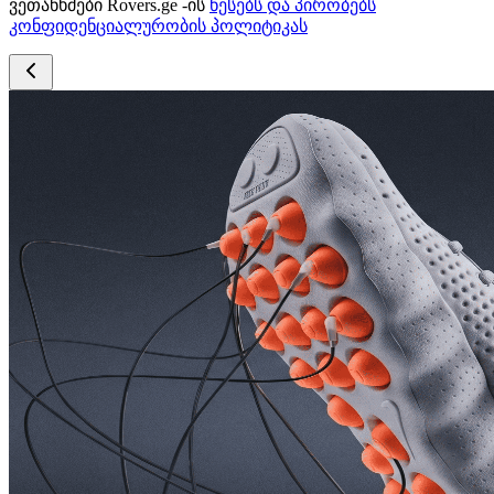
ვეთანხმები Rovers.ge -ის
წესებს და პირობებს
კონფიდენციალურობის პოლიტიკას