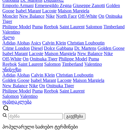
Gabbana
Dr. Martens
Dsquared2
Emporio Armani
Ermenegildo Zegna
Giuseppe Zanotti
Golden
Goose
Isabel Marant
Lacoste
Maison Margiela
Moncler
New Balance
Nike
North Face
Off-White
On
Onitsuka
Tiger
Philippe Model
Puma
Reebok
Saint Laurent
Salomon
Timberland
Valentino
ქალი
Adidas
Alohas
Asics
Calvin Klein
Christian Louboutin
Crime London
Diesel
Dolce Gabbana
Dr. Martens
Golden Goose
Isabel Marant
Lacoste
Maison Margiela
New Balance
Nike
Off-White
On
Onitsuka Tiger
Philippe Model
Puma
Reebok
Saint Laurent
Salomon
Timberland
Valentino
უნისექსი
Adidas
Alohas
Calvin Klein
Christian Louboutin
Golden Goose
Isabel Marant
Lacoste
Maison Margiela
New Balance
Nike
On
Onitsuka Tiger
Philippe Model
Puma
Reebok
Saint Laurent
Salomon
Valentino
ფასდაკლება
გაუქმება
პოპულარული საძიებო ტერმინები