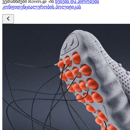
ვეთანხმები Rovers.ge -ის
წესებს და პირობებს
კონფიდენციალურობის პოლიტიკას