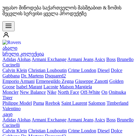
უფასო მიწოდება საქართველოს მასშტაბით & ზომის
შეცვლის სერვისი ყველა პროდუქტზე
ახალი
სრული კოლექცია
Adidas
Alohas
Armani Exchange
Armani Jeans
Asics
Boss
Brunello
Cucinelli
Calvin Klein
Christian Louboutin
Crime London
Diesel
Dolce
Gabbana
Dr. Martens
Dsquared2
Emporio Armani
Ermenegildo Zegna
Giuseppe Zanotti
Golden
Goose
Isabel Marant
Lacoste
Maison Margiela
Moncler
New Balance
Nike
North Face
Off-White
On
Onitsuka
Tiger
Philippe Model
Puma
Reebok
Saint Laurent
Salomon
Timberland
Valentino
კაცი
Adidas
Alohas
Armani Exchange
Armani Jeans
Asics
Boss
Brunello
Cucinelli
Calvin Klein
Christian Louboutin
Crime London
Diesel
Dolce