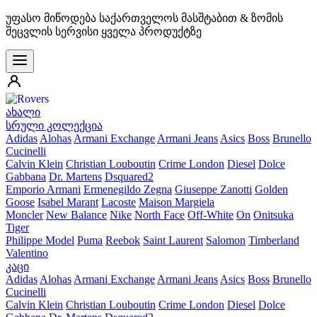
უფასო მიწოდება საქართველოს მასშტაბით & ზომის
შეცვლის სერვისი ყველა პროდუქტზე
ახალი
სრული კოლექცია
Adidas
Alohas
Armani Exchange
Armani Jeans
Asics
Boss
Brunello
Cucinelli
Calvin Klein
Christian Louboutin
Crime London
Diesel
Dolce
Gabbana
Dr. Martens
Dsquared2
Emporio Armani
Ermenegildo Zegna
Giuseppe Zanotti
Golden
Goose
Isabel Marant
Lacoste
Maison Margiela
Moncler
New Balance
Nike
North Face
Off-White
On
Onitsuka
Tiger
Philippe Model
Puma
Reebok
Saint Laurent
Salomon
Timberland
Valentino
კაცი
Adidas
Alohas
Armani Exchange
Armani Jeans
Asics
Boss
Brunello
Cucinelli
Calvin Klein
Christian Louboutin
Crime London
Diesel
Dolce