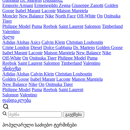
Gabbana
Dr. Martens
Dsquared2
Emporio Armani
Ermenegildo Zegna
Giuseppe Zanotti
Golden
Goose
Isabel Marant
Lacoste
Maison Margiela
Moncler
New Balance
Nike
North Face
Off-White
On
Onitsuka
Tiger
Philippe Model
Puma
Reebok
Saint Laurent
Salomon
Timberland
Valentino
ქალი
Adidas
Alohas
Asics
Calvin Klein
Christian Louboutin
Crime London
Diesel
Dolce Gabbana
Dr. Martens
Golden Goose
Isabel Marant
Lacoste
Maison Margiela
New Balance
Nike
Off-White
On
Onitsuka Tiger
Philippe Model
Puma
Reebok
Saint Laurent
Salomon
Timberland
Valentino
უნისექსი
Adidas
Alohas
Calvin Klein
Christian Louboutin
Golden Goose
Isabel Marant
Lacoste
Maison Margiela
New Balance
Nike
On
Onitsuka Tiger
Philippe Model
Puma
Reebok
Saint Laurent
Salomon
Valentino
ფასდაკლება
გაუქმება
პოპულარული საძიებო ტერმინები