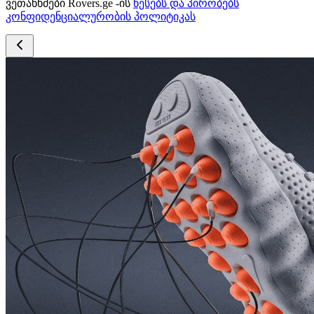
ვეთანხმები Rovers.ge -ის
წესებს და პირობებს
კონფიდენციალურობის პოლიტიკას