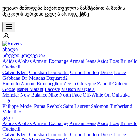
უფასო მიწოდება საქართველოს მასშტაბით & ზომის
შეცვლის სერვისი ყველა პროდუქტზე
ახალი
სრული კოლექცია
Adidas
Alohas
Armani Exchange
Armani Jeans
Asics
Boss
Brunello
Cucinelli
Calvin Klein
Christian Louboutin
Crime London
Diesel
Dolce
Gabbana
Dr. Martens
Dsquared2
Emporio Armani
Ermenegildo Zegna
Giuseppe Zanotti
Golden
Goose
Isabel Marant
Lacoste
Maison Margiela
Moncler
New Balance
Nike
North Face
Off-White
On
Onitsuka
Tiger
Philippe Model
Puma
Reebok
Saint Laurent
Salomon
Timberland
Valentino
კაცი
Adidas
Alohas
Armani Exchange
Armani Jeans
Asics
Boss
Brunello
Cucinelli
Calvin Klein
Christian Louboutin
Crime London
Diesel
Dolce