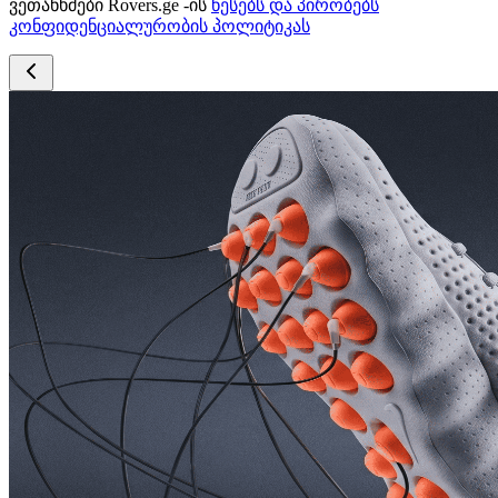
ვეთანხმები Rovers.ge -ის
წესებს და პირობებს
კონფიდენციალურობის პოლიტიკას