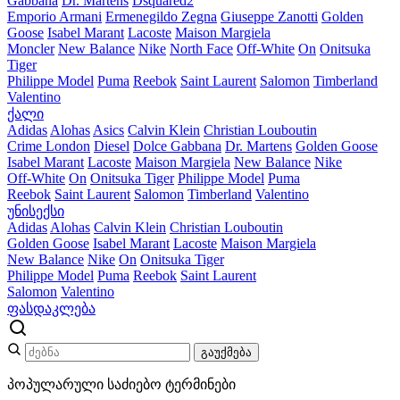
Gabbana
Dr. Martens
Dsquared2
Emporio Armani
Ermenegildo Zegna
Giuseppe Zanotti
Golden
Goose
Isabel Marant
Lacoste
Maison Margiela
Moncler
New Balance
Nike
North Face
Off-White
On
Onitsuka
Tiger
Philippe Model
Puma
Reebok
Saint Laurent
Salomon
Timberland
Valentino
ქალი
Adidas
Alohas
Asics
Calvin Klein
Christian Louboutin
Crime London
Diesel
Dolce Gabbana
Dr. Martens
Golden Goose
Isabel Marant
Lacoste
Maison Margiela
New Balance
Nike
Off-White
On
Onitsuka Tiger
Philippe Model
Puma
Reebok
Saint Laurent
Salomon
Timberland
Valentino
უნისექსი
Adidas
Alohas
Calvin Klein
Christian Louboutin
Golden Goose
Isabel Marant
Lacoste
Maison Margiela
New Balance
Nike
On
Onitsuka Tiger
Philippe Model
Puma
Reebok
Saint Laurent
Salomon
Valentino
ფასდაკლება
გაუქმება
პოპულარული საძიებო ტერმინები