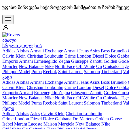
უფასო მიწოდება საქართველოს მასშტაბით & ზომის შეცვ
ახალი
სრული კოლექცია
Adidas
Alohas
Armani Exchange
Armani Jeans
Asics
Boss
Brunello 
Calvin Klein
Christian Louboutin
Crime London
Diesel
Dolce Gabb
Emporio Armani
Ermenegildo Zegna
Giuseppe Zanotti
Golden Goos
Moncler
New Balance
Nike
North Face
Off-White
On
Onitsuka Tige
Philippe Model
Puma
Reebok
Saint Laurent
Salomon
Timberland
Val
კაცი
Adidas
Alohas
Armani Exchange
Armani Jeans
Asics
Boss
Brunello 
Calvin Klein
Christian Louboutin
Crime London
Diesel
Dolce Gabb
Emporio Armani
Ermenegildo Zegna
Giuseppe Zanotti
Golden Goos
Moncler
New Balance
Nike
North Face
Off-White
On
Onitsuka Tige
Philippe Model
Puma
Reebok
Saint Laurent
Salomon
Timberland
Val
ქალი
Adidas
Alohas
Asics
Calvin Klein
Christian Louboutin
Crime London
Diesel
Dolce Gabbana
Dr. Martens
Golden Goose
Isabel Marant
Lacoste
Maison Margiela
New Balance
Nike