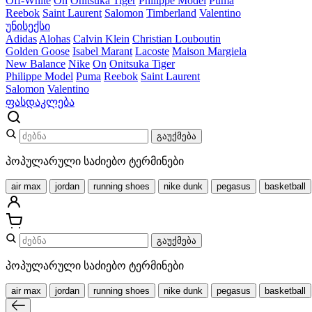
Off-White
On
Onitsuka Tiger
Philippe Model
Puma
Reebok
Saint Laurent
Salomon
Timberland
Valentino
უნისექსი
Adidas
Alohas
Calvin Klein
Christian Louboutin
Golden Goose
Isabel Marant
Lacoste
Maison Margiela
New Balance
Nike
On
Onitsuka Tiger
Philippe Model
Puma
Reebok
Saint Laurent
Salomon
Valentino
ფასდაკლება
გაუქმება
პოპულარული საძიებო ტერმინები
air max
jordan
running shoes
nike dunk
pegasus
basketball
გაუქმება
პოპულარული საძიებო ტერმინები
air max
jordan
running shoes
nike dunk
pegasus
basketball