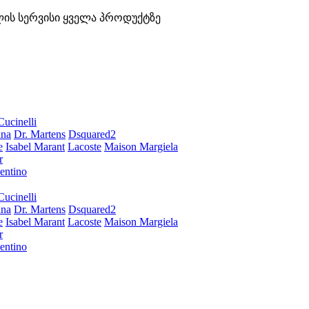
ლის სერვისი ყველა პროდუქტზე
Cucinelli
ana
Dr. Martens
Dsquared2
e
Isabel Marant
Lacoste
Maison Margiela
r
entino
Cucinelli
ana
Dr. Martens
Dsquared2
e
Isabel Marant
Lacoste
Maison Margiela
r
entino