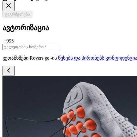
გაგრძელება
ავტორიზაცია
+995
ვეთანხმები Rovers.ge -ის
წესებს და პირობებს
კონფიდენცი