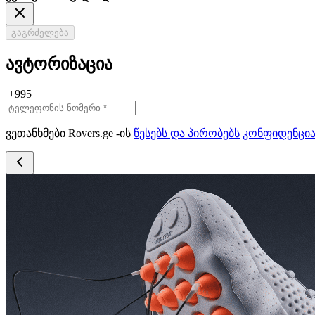
გაგრძელება
ავტორიზაცია
+995
ვეთანხმები Rovers.ge -ის
წესებს და პირობებს
კონფიდენცი