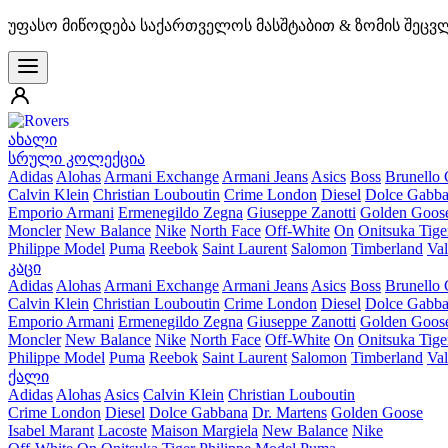
უფასო მიწოდება საქართველოს მასშტაბით & ზომის შეცვ
ახალი
სრული კოლექცია
Adidas
Alohas
Armani Exchange
Armani Jeans
Asics
Boss
Brunello 
Calvin Klein
Christian Louboutin
Crime London
Diesel
Dolce Gabb
Emporio Armani
Ermenegildo Zegna
Giuseppe Zanotti
Golden Goos
Moncler
New Balance
Nike
North Face
Off-White
On
Onitsuka Tige
Philippe Model
Puma
Reebok
Saint Laurent
Salomon
Timberland
Val
კაცი
Adidas
Alohas
Armani Exchange
Armani Jeans
Asics
Boss
Brunello 
Calvin Klein
Christian Louboutin
Crime London
Diesel
Dolce Gabb
Emporio Armani
Ermenegildo Zegna
Giuseppe Zanotti
Golden Goos
Moncler
New Balance
Nike
North Face
Off-White
On
Onitsuka Tige
Philippe Model
Puma
Reebok
Saint Laurent
Salomon
Timberland
Val
ქალი
Adidas
Alohas
Asics
Calvin Klein
Christian Louboutin
Crime London
Diesel
Dolce Gabbana
Dr. Martens
Golden Goose
Isabel Marant
Lacoste
Maison Margiela
New Balance
Nike