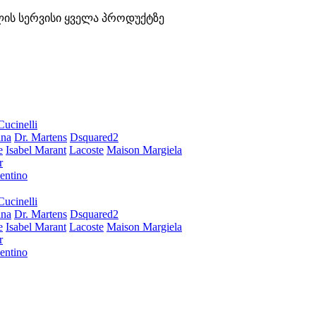
ლის სერვისი ყველა პროდუქტზე
Cucinelli
ana
Dr. Martens
Dsquared2
e
Isabel Marant
Lacoste
Maison Margiela
r
entino
Cucinelli
ana
Dr. Martens
Dsquared2
e
Isabel Marant
Lacoste
Maison Margiela
r
entino