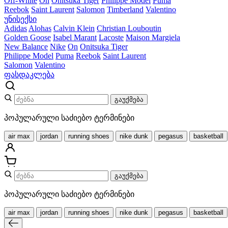
Off-White
On
Onitsuka Tiger
Philippe Model
Puma
Reebok
Saint Laurent
Salomon
Timberland
Valentino
უნისექსი
Adidas
Alohas
Calvin Klein
Christian Louboutin
Golden Goose
Isabel Marant
Lacoste
Maison Margiela
New Balance
Nike
On
Onitsuka Tiger
Philippe Model
Puma
Reebok
Saint Laurent
Salomon
Valentino
ფასდაკლება
გაუქმება
პოპულარული საძიებო ტერმინები
air max
jordan
running shoes
nike dunk
pegasus
basketball
გაუქმება
პოპულარული საძიებო ტერმინები
air max
jordan
running shoes
nike dunk
pegasus
basketball