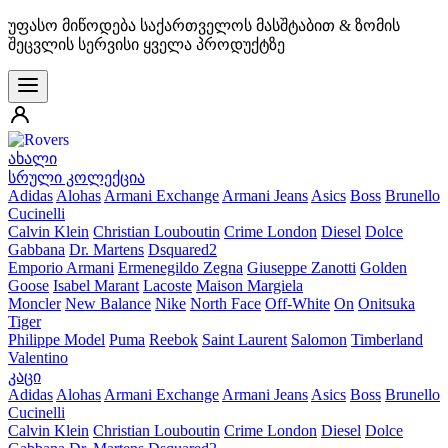
უფასო მიწოდება საქართველოს მასშტაბით & ზომის
შეცვლის სერვისი ყველა პროდუქტზე
ახალი
სრული კოლექცია
Adidas
Alohas
Armani Exchange
Armani Jeans
Asics
Boss
Brunello
Cucinelli
Calvin Klein
Christian Louboutin
Crime London
Diesel
Dolce
Gabbana
Dr. Martens
Dsquared2
Emporio Armani
Ermenegildo Zegna
Giuseppe Zanotti
Golden
Goose
Isabel Marant
Lacoste
Maison Margiela
Moncler
New Balance
Nike
North Face
Off-White
On
Onitsuka
Tiger
Philippe Model
Puma
Reebok
Saint Laurent
Salomon
Timberland
Valentino
კაცი
Adidas
Alohas
Armani Exchange
Armani Jeans
Asics
Boss
Brunello
Cucinelli
Calvin Klein
Christian Louboutin
Crime London
Diesel
Dolce