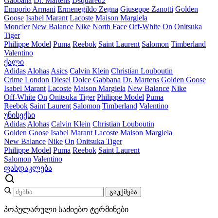
Gabbana
Dr. Martens
Dsquared2
Emporio Armani
Ermenegildo Zegna
Giuseppe Zanotti
Golden
Goose
Isabel Marant
Lacoste
Maison Margiela
Moncler
New Balance
Nike
North Face
Off-White
On
Onitsuka
Tiger
Philippe Model
Puma
Reebok
Saint Laurent
Salomon
Timberland
Valentino
ქალი
Adidas
Alohas
Asics
Calvin Klein
Christian Louboutin
Crime London
Diesel
Dolce Gabbana
Dr. Martens
Golden Goose
Isabel Marant
Lacoste
Maison Margiela
New Balance
Nike
Off-White
On
Onitsuka Tiger
Philippe Model
Puma
Reebok
Saint Laurent
Salomon
Timberland
Valentino
უნისექსი
Adidas
Alohas
Calvin Klein
Christian Louboutin
Golden Goose
Isabel Marant
Lacoste
Maison Margiela
New Balance
Nike
On
Onitsuka Tiger
Philippe Model
Puma
Reebok
Saint Laurent
Salomon
Valentino
ფასდაკლება
გაუქმება
პოპულარული საძიებო ტერმინები