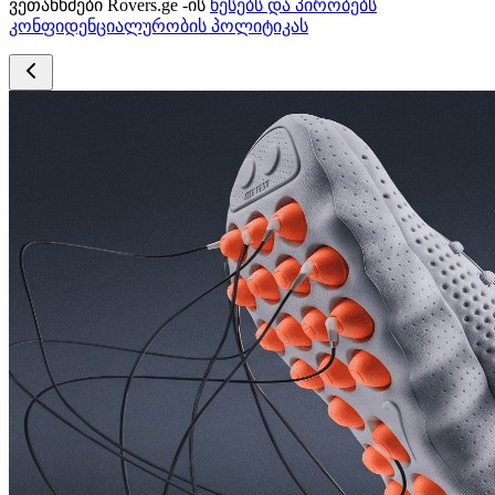
ვეთანხმები Rovers.ge -ის
წესებს და პირობებს
კონფიდენციალურობის პოლიტიკას