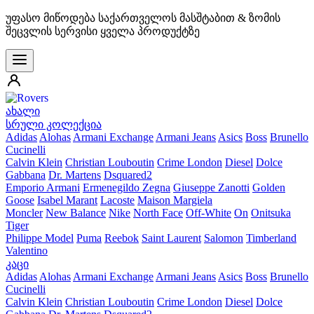
უფასო მიწოდება საქართველოს მასშტაბით & ზომის
შეცვლის სერვისი ყველა პროდუქტზე
ახალი
სრული კოლექცია
Adidas
Alohas
Armani Exchange
Armani Jeans
Asics
Boss
Brunello
Cucinelli
Calvin Klein
Christian Louboutin
Crime London
Diesel
Dolce
Gabbana
Dr. Martens
Dsquared2
Emporio Armani
Ermenegildo Zegna
Giuseppe Zanotti
Golden
Goose
Isabel Marant
Lacoste
Maison Margiela
Moncler
New Balance
Nike
North Face
Off-White
On
Onitsuka
Tiger
Philippe Model
Puma
Reebok
Saint Laurent
Salomon
Timberland
Valentino
კაცი
Adidas
Alohas
Armani Exchange
Armani Jeans
Asics
Boss
Brunello
Cucinelli
Calvin Klein
Christian Louboutin
Crime London
Diesel
Dolce