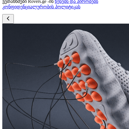
ვეთანხმები Rovers.ge -ის
წესებს და პირობებს
კონფიდენციალურობის პოლიტიკას