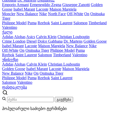
Gabbana
Dr. Martens
Dsquared2
Emporio Armani
Ermenegildo Zegna
Giuseppe Zanotti
Golden
Goose
Isabel Marant
Lacoste
Maison Margiela
Moncler
New Balance
Nike
North Face
Off-White
On
Onitsuka
Tiger
Philippe Model
Puma
Reebok
Saint Laurent
Salomon
Timberland
Valentino
ქალი
Adidas
Alohas
Asics
Calvin Klein
Christian Louboutin
Crime London
Diesel
Dolce Gabbana
Dr. Martens
Golden Goose
Isabel Marant
Lacoste
Maison Margiela
New Balance
Nike
Off-White
On
Onitsuka Tiger
Philippe Model
Puma
Reebok
Saint Laurent
Salomon
Timberland
Valentino
უნისექსი
Adidas
Alohas
Calvin Klein
Christian Louboutin
Golden Goose
Isabel Marant
Lacoste
Maison Margiela
New Balance
Nike
On
Onitsuka Tiger
Philippe Model
Puma
Reebok
Saint Laurent
Salomon
Valentino
ფასდაკლება
გაუქმება
პოპულარული საძიებო ტერმინები