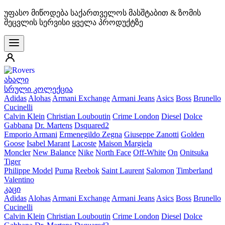
უფასო მიწოდება საქართველოს მასშტაბით & ზომის
შეცვლის სერვისი ყველა პროდუქტზე
ახალი
სრული კოლექცია
Adidas
Alohas
Armani Exchange
Armani Jeans
Asics
Boss
Brunello
Cucinelli
Calvin Klein
Christian Louboutin
Crime London
Diesel
Dolce
Gabbana
Dr. Martens
Dsquared2
Emporio Armani
Ermenegildo Zegna
Giuseppe Zanotti
Golden
Goose
Isabel Marant
Lacoste
Maison Margiela
Moncler
New Balance
Nike
North Face
Off-White
On
Onitsuka
Tiger
Philippe Model
Puma
Reebok
Saint Laurent
Salomon
Timberland
Valentino
კაცი
Adidas
Alohas
Armani Exchange
Armani Jeans
Asics
Boss
Brunello
Cucinelli
Calvin Klein
Christian Louboutin
Crime London
Diesel
Dolce