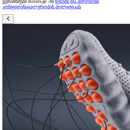
ვეთანხმები Rovers.ge -ის
წესებს და პირობებს
კონფიდენციალურობის პოლიტიკას