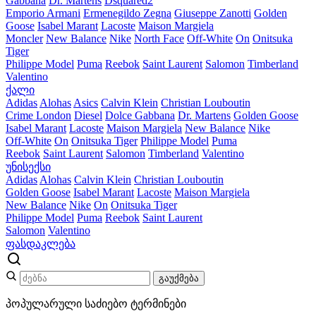
Gabbana
Dr. Martens
Dsquared2
Emporio Armani
Ermenegildo Zegna
Giuseppe Zanotti
Golden
Goose
Isabel Marant
Lacoste
Maison Margiela
Moncler
New Balance
Nike
North Face
Off-White
On
Onitsuka
Tiger
Philippe Model
Puma
Reebok
Saint Laurent
Salomon
Timberland
Valentino
ქალი
Adidas
Alohas
Asics
Calvin Klein
Christian Louboutin
Crime London
Diesel
Dolce Gabbana
Dr. Martens
Golden Goose
Isabel Marant
Lacoste
Maison Margiela
New Balance
Nike
Off-White
On
Onitsuka Tiger
Philippe Model
Puma
Reebok
Saint Laurent
Salomon
Timberland
Valentino
უნისექსი
Adidas
Alohas
Calvin Klein
Christian Louboutin
Golden Goose
Isabel Marant
Lacoste
Maison Margiela
New Balance
Nike
On
Onitsuka Tiger
Philippe Model
Puma
Reebok
Saint Laurent
Salomon
Valentino
ფასდაკლება
გაუქმება
პოპულარული საძიებო ტერმინები