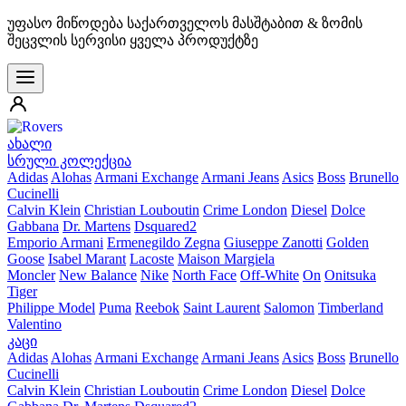
უფასო მიწოდება საქართველოს მასშტაბით & ზომის
შეცვლის სერვისი ყველა პროდუქტზე
ახალი
სრული კოლექცია
Adidas
Alohas
Armani Exchange
Armani Jeans
Asics
Boss
Brunello
Cucinelli
Calvin Klein
Christian Louboutin
Crime London
Diesel
Dolce
Gabbana
Dr. Martens
Dsquared2
Emporio Armani
Ermenegildo Zegna
Giuseppe Zanotti
Golden
Goose
Isabel Marant
Lacoste
Maison Margiela
Moncler
New Balance
Nike
North Face
Off-White
On
Onitsuka
Tiger
Philippe Model
Puma
Reebok
Saint Laurent
Salomon
Timberland
Valentino
კაცი
Adidas
Alohas
Armani Exchange
Armani Jeans
Asics
Boss
Brunello
Cucinelli
Calvin Klein
Christian Louboutin
Crime London
Diesel
Dolce