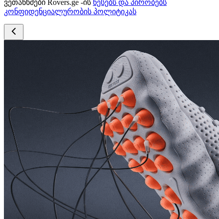
ვეთანხმები Rovers.ge -ის
წესებს და პირობებს
კონფიდენციალურობის პოლიტიკას