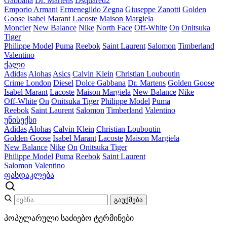
Gabbana
Dr. Martens
Dsquared2
Emporio Armani
Ermenegildo Zegna
Giuseppe Zanotti
Golden
Goose
Isabel Marant
Lacoste
Maison Margiela
Moncler
New Balance
Nike
North Face
Off-White
On
Onitsuka
Tiger
Philippe Model
Puma
Reebok
Saint Laurent
Salomon
Timberland
Valentino
ქალი
Adidas
Alohas
Asics
Calvin Klein
Christian Louboutin
Crime London
Diesel
Dolce Gabbana
Dr. Martens
Golden Goose
Isabel Marant
Lacoste
Maison Margiela
New Balance
Nike
Off-White
On
Onitsuka Tiger
Philippe Model
Puma
Reebok
Saint Laurent
Salomon
Timberland
Valentino
უნისექსი
Adidas
Alohas
Calvin Klein
Christian Louboutin
Golden Goose
Isabel Marant
Lacoste
Maison Margiela
New Balance
Nike
On
Onitsuka Tiger
Philippe Model
Puma
Reebok
Saint Laurent
Salomon
Valentino
ფასდაკლება
გაუქმება
პოპულარული საძიებო ტერმინები