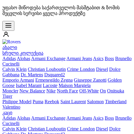
უფასო მიწოდება საქართველოს მასშტაბით & ზომის
შეცვლის სერვისი ყველა პროდუქტზე
ახალი
სრული კოლექცია
Adidas
Alohas
Armani Exchange
Armani Jeans
Asics
Boss
Brunello
Cucinelli
Calvin Klein
Christian Louboutin
Crime London
Diesel
Dolce
Gabbana
Dr. Martens
Dsquared2
Emporio Armani
Ermenegildo Zegna
Giuseppe Zanotti
Golden
Goose
Isabel Marant
Lacoste
Maison Margiela
Moncler
New Balance
Nike
North Face
Off-White
On
Onitsuka
Tiger
Philippe Model
Puma
Reebok
Saint Laurent
Salomon
Timberland
Valentino
კაცი
Adidas
Alohas
Armani Exchange
Armani Jeans
Asics
Boss
Brunello
Cucinelli
Calvin Klein
Christian Louboutin
Crime London
Diesel
Dolce