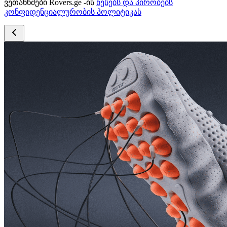
ვეთანხმები Rovers.ge -ის
წესებს და პირობებს
კონფიდენციალურობის პოლიტიკას