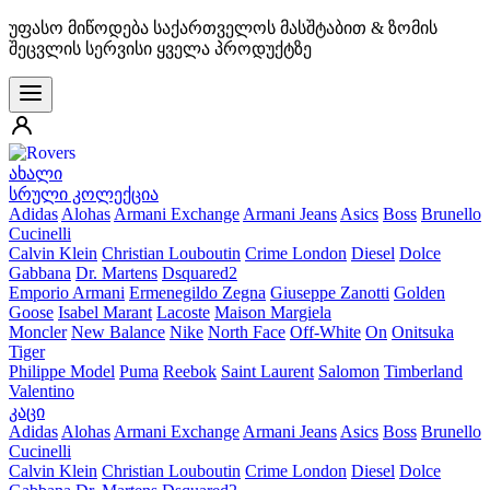
უფასო მიწოდება საქართველოს მასშტაბით & ზომის
შეცვლის სერვისი ყველა პროდუქტზე
ახალი
სრული კოლექცია
Adidas
Alohas
Armani Exchange
Armani Jeans
Asics
Boss
Brunello
Cucinelli
Calvin Klein
Christian Louboutin
Crime London
Diesel
Dolce
Gabbana
Dr. Martens
Dsquared2
Emporio Armani
Ermenegildo Zegna
Giuseppe Zanotti
Golden
Goose
Isabel Marant
Lacoste
Maison Margiela
Moncler
New Balance
Nike
North Face
Off-White
On
Onitsuka
Tiger
Philippe Model
Puma
Reebok
Saint Laurent
Salomon
Timberland
Valentino
კაცი
Adidas
Alohas
Armani Exchange
Armani Jeans
Asics
Boss
Brunello
Cucinelli
Calvin Klein
Christian Louboutin
Crime London
Diesel
Dolce