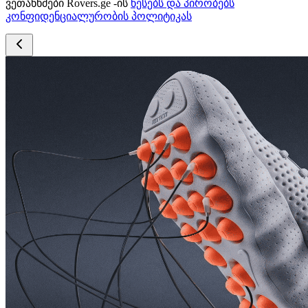
ვეთანხმები Rovers.ge -ის
წესებს და პირობებს
კონფიდენციალურობის პოლიტიკას