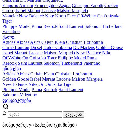
Gabbana
Dr. Martens
Dsquared2
Emporio Armani
Ermenegildo Zegna
Giuseppe Zanotti
Golden
Goose
Isabel Marant
Lacoste
Maison Margiela
Moncler
New Balance
Nike
North Face
Off-White
On
Onitsuka
Tiger
Philippe Model
Puma
Reebok
Saint Laurent
Salomon
Timberland
Valentino
ქალი
Adidas
Alohas
Asics
Calvin Klein
Christian Louboutin
Crime London
Diesel
Dolce Gabbana
Dr. Martens
Golden Goose
Isabel Marant
Lacoste
Maison Margiela
New Balance
Nike
Off-White
On
Onitsuka Tiger
Philippe Model
Puma
Reebok
Saint Laurent
Salomon
Timberland
Valentino
უნისექსი
Adidas
Alohas
Calvin Klein
Christian Louboutin
Golden Goose
Isabel Marant
Lacoste
Maison Margiela
New Balance
Nike
On
Onitsuka Tiger
Philippe Model
Puma
Reebok
Saint Laurent
Salomon
Valentino
ფასდაკლება
გაუქმება
პოპულარული საძიებო ტერმინები