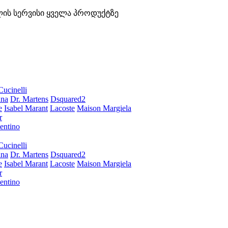
ლის სერვისი ყველა პროდუქტზე
Cucinelli
ana
Dr. Martens
Dsquared2
e
Isabel Marant
Lacoste
Maison Margiela
r
entino
Cucinelli
ana
Dr. Martens
Dsquared2
e
Isabel Marant
Lacoste
Maison Margiela
r
entino