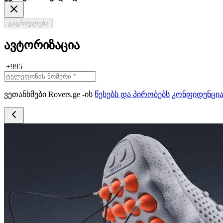
გაგრძელება
ავტორიზაცია
+995
ვეთანხმები Rovers.ge -ის
წესებს და პირობებს
კონფიდენცი