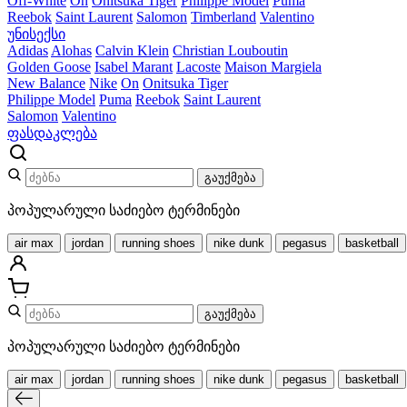
Off-White
On
Onitsuka Tiger
Philippe Model
Puma
Reebok
Saint Laurent
Salomon
Timberland
Valentino
უნისექსი
Adidas
Alohas
Calvin Klein
Christian Louboutin
Golden Goose
Isabel Marant
Lacoste
Maison Margiela
New Balance
Nike
On
Onitsuka Tiger
Philippe Model
Puma
Reebok
Saint Laurent
Salomon
Valentino
ფასდაკლება
გაუქმება
პოპულარული საძიებო ტერმინები
air max
jordan
running shoes
nike dunk
pegasus
basketball
გაუქმება
პოპულარული საძიებო ტერმინები
air max
jordan
running shoes
nike dunk
pegasus
basketball