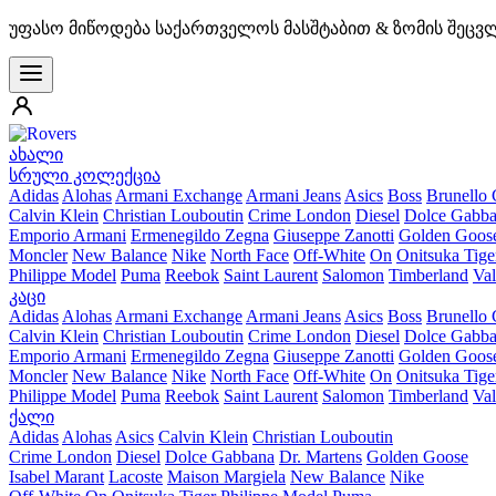
უფასო მიწოდება საქართველოს მასშტაბით & ზომის შეცვ
ახალი
სრული კოლექცია
Adidas
Alohas
Armani Exchange
Armani Jeans
Asics
Boss
Brunello 
Calvin Klein
Christian Louboutin
Crime London
Diesel
Dolce Gabb
Emporio Armani
Ermenegildo Zegna
Giuseppe Zanotti
Golden Goos
Moncler
New Balance
Nike
North Face
Off-White
On
Onitsuka Tige
Philippe Model
Puma
Reebok
Saint Laurent
Salomon
Timberland
Val
კაცი
Adidas
Alohas
Armani Exchange
Armani Jeans
Asics
Boss
Brunello 
Calvin Klein
Christian Louboutin
Crime London
Diesel
Dolce Gabb
Emporio Armani
Ermenegildo Zegna
Giuseppe Zanotti
Golden Goos
Moncler
New Balance
Nike
North Face
Off-White
On
Onitsuka Tige
Philippe Model
Puma
Reebok
Saint Laurent
Salomon
Timberland
Val
ქალი
Adidas
Alohas
Asics
Calvin Klein
Christian Louboutin
Crime London
Diesel
Dolce Gabbana
Dr. Martens
Golden Goose
Isabel Marant
Lacoste
Maison Margiela
New Balance
Nike