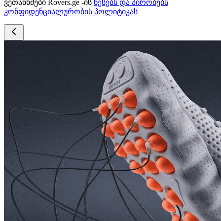
ვეთანხმები Rovers.ge -ის
წესებს და პირობებს
კონფიდენციალურობის პოლიტიკას