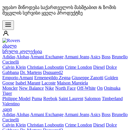
უფასო მიწოდება საქართველოს მასშტაბით & ზომის
შეცვლის სერვისი ყველა პროდუქტზე
ახალი
სრული კოლექცია
Adidas
Alohas
Armani Exchange
Armani Jeans
Asics
Boss
Brunello
Cucinelli
Calvin Klein
Christian Louboutin
Crime London
Diesel
Dolce
Gabbana
Dr. Martens
Dsquared2
Emporio Armani
Ermenegildo Zegna
Giuseppe Zanotti
Golden
Goose
Isabel Marant
Lacoste
Maison Margiela
Moncler
New Balance
Nike
North Face
Off-White
On
Onitsuka
Tiger
Philippe Model
Puma
Reebok
Saint Laurent
Salomon
Timberland
Valentino
კაცი
Adidas
Alohas
Armani Exchange
Armani Jeans
Asics
Boss
Brunello
Cucinelli
Calvin Klein
Christian Louboutin
Crime London
Diesel
Dolce