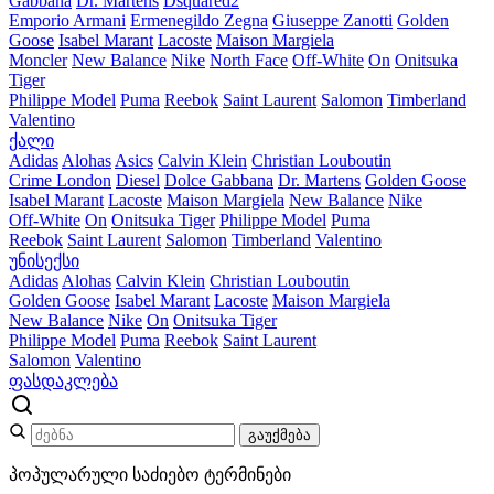
Gabbana
Dr. Martens
Dsquared2
Emporio Armani
Ermenegildo Zegna
Giuseppe Zanotti
Golden
Goose
Isabel Marant
Lacoste
Maison Margiela
Moncler
New Balance
Nike
North Face
Off-White
On
Onitsuka
Tiger
Philippe Model
Puma
Reebok
Saint Laurent
Salomon
Timberland
Valentino
ქალი
Adidas
Alohas
Asics
Calvin Klein
Christian Louboutin
Crime London
Diesel
Dolce Gabbana
Dr. Martens
Golden Goose
Isabel Marant
Lacoste
Maison Margiela
New Balance
Nike
Off-White
On
Onitsuka Tiger
Philippe Model
Puma
Reebok
Saint Laurent
Salomon
Timberland
Valentino
უნისექსი
Adidas
Alohas
Calvin Klein
Christian Louboutin
Golden Goose
Isabel Marant
Lacoste
Maison Margiela
New Balance
Nike
On
Onitsuka Tiger
Philippe Model
Puma
Reebok
Saint Laurent
Salomon
Valentino
ფასდაკლება
გაუქმება
პოპულარული საძიებო ტერმინები