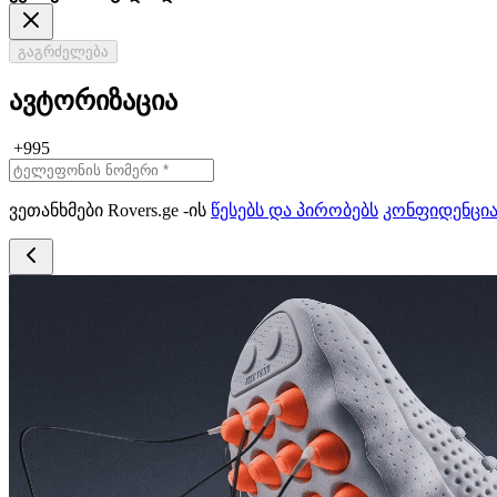
გაგრძელება
ავტორიზაცია
+995
ვეთანხმები Rovers.ge -ის
წესებს და პირობებს
კონფიდენცი