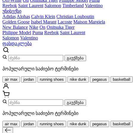
Off-White
On
Onitsuka Tiger
Philippe Model
Puma
Reebok
Saint Laurent
Salomon
Timberland
Valentino
უნისექსი
Adidas
Alohas
Calvin Klein
Christian Louboutin
Golden Goose
Isabel Marant
Lacoste
Maison Margiela
New Balance
Nike
On
Onitsuka Tiger
Philippe Model
Puma
Reebok
Saint Laurent
Salomon
Valentino
ფასდაკლება
გაუქმება
პოპულარული საძიებო ტერმინები
air max
jordan
running shoes
nike dunk
pegasus
basketball
გაუქმება
პოპულარული საძიებო ტერმინები
air max
jordan
running shoes
nike dunk
pegasus
basketball