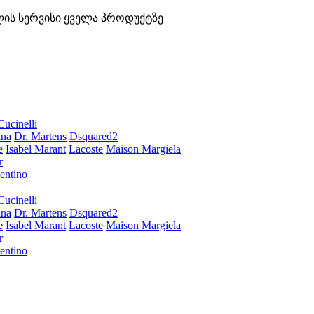
ლის სერვისი ყველა პროდუქტზე
Cucinelli
ana
Dr. Martens
Dsquared2
e
Isabel Marant
Lacoste
Maison Margiela
r
entino
Cucinelli
ana
Dr. Martens
Dsquared2
e
Isabel Marant
Lacoste
Maison Margiela
r
entino