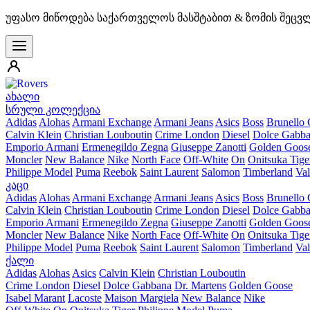
უფასო მიწოდება საქართველოს მასშტაბით & ზომის შეცვ
ახალი
სრული კოლექცია
Adidas
Alohas
Armani Exchange
Armani Jeans
Asics
Boss
Brunello 
Calvin Klein
Christian Louboutin
Crime London
Diesel
Dolce Gabb
Emporio Armani
Ermenegildo Zegna
Giuseppe Zanotti
Golden Goos
Moncler
New Balance
Nike
North Face
Off-White
On
Onitsuka Tige
Philippe Model
Puma
Reebok
Saint Laurent
Salomon
Timberland
Val
კაცი
Adidas
Alohas
Armani Exchange
Armani Jeans
Asics
Boss
Brunello 
Calvin Klein
Christian Louboutin
Crime London
Diesel
Dolce Gabb
Emporio Armani
Ermenegildo Zegna
Giuseppe Zanotti
Golden Goos
Moncler
New Balance
Nike
North Face
Off-White
On
Onitsuka Tige
Philippe Model
Puma
Reebok
Saint Laurent
Salomon
Timberland
Val
ქალი
Adidas
Alohas
Asics
Calvin Klein
Christian Louboutin
Crime London
Diesel
Dolce Gabbana
Dr. Martens
Golden Goose
Isabel Marant
Lacoste
Maison Margiela
New Balance
Nike