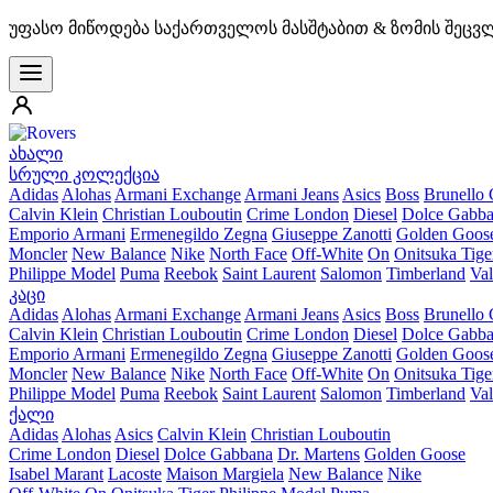
უფასო მიწოდება საქართველოს მასშტაბით & ზომის შეცვ
ახალი
სრული კოლექცია
Adidas
Alohas
Armani Exchange
Armani Jeans
Asics
Boss
Brunello 
Calvin Klein
Christian Louboutin
Crime London
Diesel
Dolce Gabb
Emporio Armani
Ermenegildo Zegna
Giuseppe Zanotti
Golden Goos
Moncler
New Balance
Nike
North Face
Off-White
On
Onitsuka Tige
Philippe Model
Puma
Reebok
Saint Laurent
Salomon
Timberland
Val
კაცი
Adidas
Alohas
Armani Exchange
Armani Jeans
Asics
Boss
Brunello 
Calvin Klein
Christian Louboutin
Crime London
Diesel
Dolce Gabb
Emporio Armani
Ermenegildo Zegna
Giuseppe Zanotti
Golden Goos
Moncler
New Balance
Nike
North Face
Off-White
On
Onitsuka Tige
Philippe Model
Puma
Reebok
Saint Laurent
Salomon
Timberland
Val
ქალი
Adidas
Alohas
Asics
Calvin Klein
Christian Louboutin
Crime London
Diesel
Dolce Gabbana
Dr. Martens
Golden Goose
Isabel Marant
Lacoste
Maison Margiela
New Balance
Nike