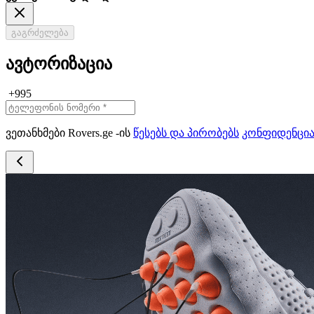
გაგრძელება
ავტორიზაცია
+995
ვეთანხმები Rovers.ge -ის
წესებს და პირობებს
კონფიდენცი