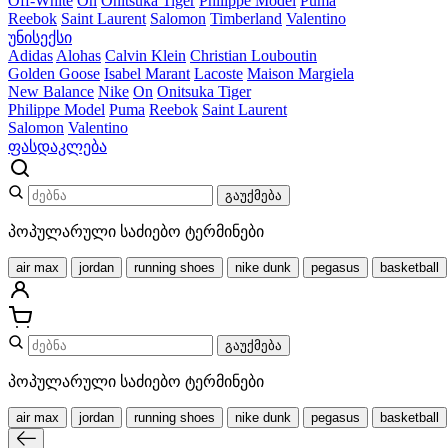
Off-White
On
Onitsuka Tiger
Philippe Model
Puma
Reebok
Saint Laurent
Salomon
Timberland
Valentino
უნისექსი
Adidas
Alohas
Calvin Klein
Christian Louboutin
Golden Goose
Isabel Marant
Lacoste
Maison Margiela
New Balance
Nike
On
Onitsuka Tiger
Philippe Model
Puma
Reebok
Saint Laurent
Salomon
Valentino
ფასდაკლება
გაუქმება
პოპულარული საძიებო ტერმინები
air max
jordan
running shoes
nike dunk
pegasus
basketball
გაუქმება
პოპულარული საძიებო ტერმინები
air max
jordan
running shoes
nike dunk
pegasus
basketball