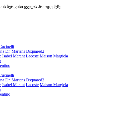
ლის სერვისი ყველა პროდუქტზე
Cucinelli
ana
Dr. Martens
Dsquared2
e
Isabel Marant
Lacoste
Maison Margiela
r
entino
Cucinelli
ana
Dr. Martens
Dsquared2
e
Isabel Marant
Lacoste
Maison Margiela
r
entino