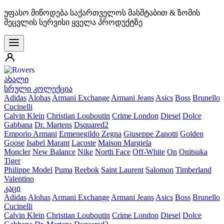
უფასო მიწოდება საქართველოს მასშტაბით & ზომის
შეცვლის სერვისი ყველა პროდუქტზე
ახალი
სრული კოლექცია
Adidas
Alohas
Armani Exchange
Armani Jeans
Asics
Boss
Brunello
Cucinelli
Calvin Klein
Christian Louboutin
Crime London
Diesel
Dolce
Gabbana
Dr. Martens
Dsquared2
Emporio Armani
Ermenegildo Zegna
Giuseppe Zanotti
Golden
Goose
Isabel Marant
Lacoste
Maison Margiela
Moncler
New Balance
Nike
North Face
Off-White
On
Onitsuka
Tiger
Philippe Model
Puma
Reebok
Saint Laurent
Salomon
Timberland
Valentino
კაცი
Adidas
Alohas
Armani Exchange
Armani Jeans
Asics
Boss
Brunello
Cucinelli
Calvin Klein
Christian Louboutin
Crime London
Diesel
Dolce