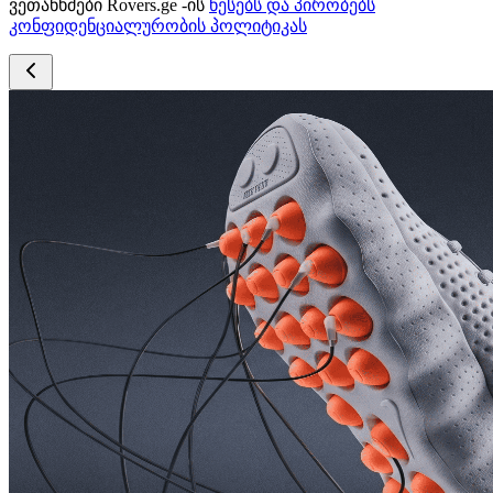
ვეთანხმები Rovers.ge -ის
წესებს და პირობებს
კონფიდენციალურობის პოლიტიკას