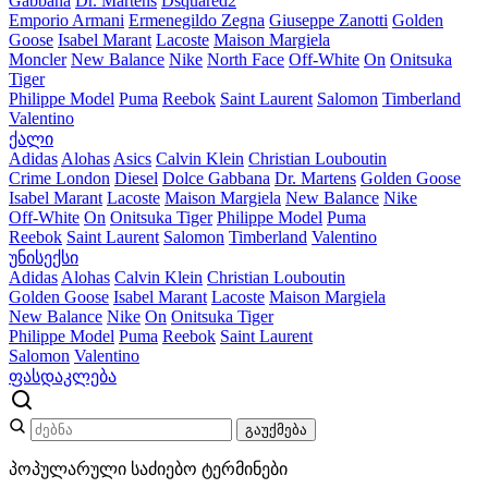
Gabbana
Dr. Martens
Dsquared2
Emporio Armani
Ermenegildo Zegna
Giuseppe Zanotti
Golden
Goose
Isabel Marant
Lacoste
Maison Margiela
Moncler
New Balance
Nike
North Face
Off-White
On
Onitsuka
Tiger
Philippe Model
Puma
Reebok
Saint Laurent
Salomon
Timberland
Valentino
ქალი
Adidas
Alohas
Asics
Calvin Klein
Christian Louboutin
Crime London
Diesel
Dolce Gabbana
Dr. Martens
Golden Goose
Isabel Marant
Lacoste
Maison Margiela
New Balance
Nike
Off-White
On
Onitsuka Tiger
Philippe Model
Puma
Reebok
Saint Laurent
Salomon
Timberland
Valentino
უნისექსი
Adidas
Alohas
Calvin Klein
Christian Louboutin
Golden Goose
Isabel Marant
Lacoste
Maison Margiela
New Balance
Nike
On
Onitsuka Tiger
Philippe Model
Puma
Reebok
Saint Laurent
Salomon
Valentino
ფასდაკლება
გაუქმება
პოპულარული საძიებო ტერმინები