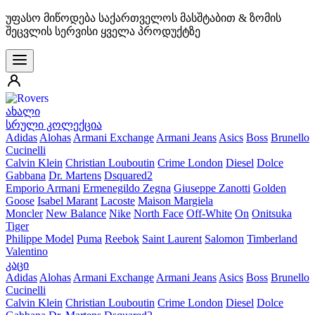
უფასო მიწოდება საქართველოს მასშტაბით & ზომის
შეცვლის სერვისი ყველა პროდუქტზე
ახალი
სრული კოლექცია
Adidas
Alohas
Armani Exchange
Armani Jeans
Asics
Boss
Brunello
Cucinelli
Calvin Klein
Christian Louboutin
Crime London
Diesel
Dolce
Gabbana
Dr. Martens
Dsquared2
Emporio Armani
Ermenegildo Zegna
Giuseppe Zanotti
Golden
Goose
Isabel Marant
Lacoste
Maison Margiela
Moncler
New Balance
Nike
North Face
Off-White
On
Onitsuka
Tiger
Philippe Model
Puma
Reebok
Saint Laurent
Salomon
Timberland
Valentino
კაცი
Adidas
Alohas
Armani Exchange
Armani Jeans
Asics
Boss
Brunello
Cucinelli
Calvin Klein
Christian Louboutin
Crime London
Diesel
Dolce