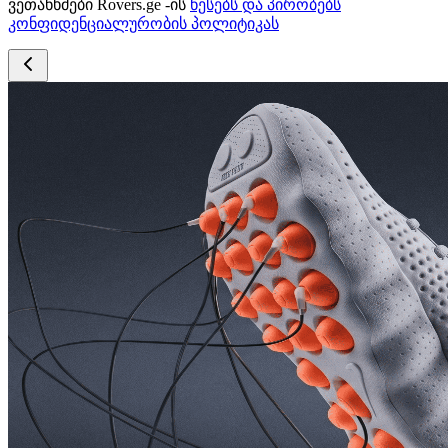
ვეთანხმები Rovers.ge -ის
წესებს და პირობებს
კონფიდენციალურობის პოლიტიკას