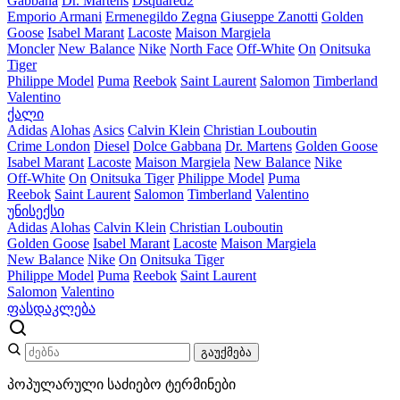
Gabbana
Dr. Martens
Dsquared2
Emporio Armani
Ermenegildo Zegna
Giuseppe Zanotti
Golden
Goose
Isabel Marant
Lacoste
Maison Margiela
Moncler
New Balance
Nike
North Face
Off-White
On
Onitsuka
Tiger
Philippe Model
Puma
Reebok
Saint Laurent
Salomon
Timberland
Valentino
ქალი
Adidas
Alohas
Asics
Calvin Klein
Christian Louboutin
Crime London
Diesel
Dolce Gabbana
Dr. Martens
Golden Goose
Isabel Marant
Lacoste
Maison Margiela
New Balance
Nike
Off-White
On
Onitsuka Tiger
Philippe Model
Puma
Reebok
Saint Laurent
Salomon
Timberland
Valentino
უნისექსი
Adidas
Alohas
Calvin Klein
Christian Louboutin
Golden Goose
Isabel Marant
Lacoste
Maison Margiela
New Balance
Nike
On
Onitsuka Tiger
Philippe Model
Puma
Reebok
Saint Laurent
Salomon
Valentino
ფასდაკლება
გაუქმება
პოპულარული საძიებო ტერმინები