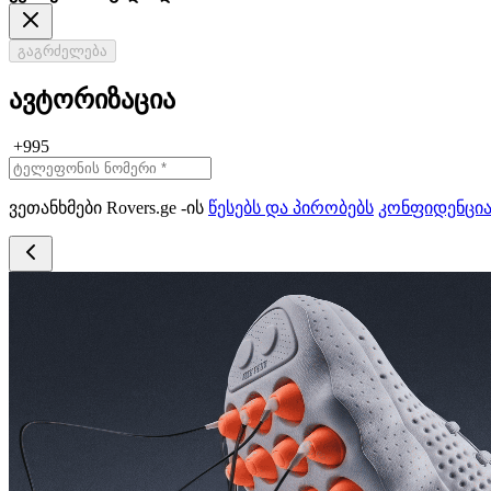
გაგრძელება
ავტორიზაცია
+995
ვეთანხმები Rovers.ge -ის
წესებს და პირობებს
კონფიდენცი