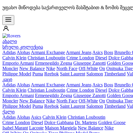
უფასო მიწოდება საქართველოს მასშტაბით & ზომის შეცვ
ახალი
სრული კოლექცია
Adidas
Alohas
Armani Exchange
Armani Jeans
Asics
Boss
Brunello 
Calvin Klein
Christian Louboutin
Crime London
Diesel
Dolce Gabb
Emporio Armani
Ermenegildo Zegna
Giuseppe Zanotti
Golden Goos
Moncler
New Balance
Nike
North Face
Off-White
On
Onitsuka Tige
Philippe Model
Puma
Reebok
Saint Laurent
Salomon
Timberland
Val
კაცი
Adidas
Alohas
Armani Exchange
Armani Jeans
Asics
Boss
Brunello 
Calvin Klein
Christian Louboutin
Crime London
Diesel
Dolce Gabb
Emporio Armani
Ermenegildo Zegna
Giuseppe Zanotti
Golden Goos
Moncler
New Balance
Nike
North Face
Off-White
On
Onitsuka Tige
Philippe Model
Puma
Reebok
Saint Laurent
Salomon
Timberland
Val
ქალი
Adidas
Alohas
Asics
Calvin Klein
Christian Louboutin
Crime London
Diesel
Dolce Gabbana
Dr. Martens
Golden Goose
Isabel Marant
Lacoste
Maison Margiela
New Balance
Nike