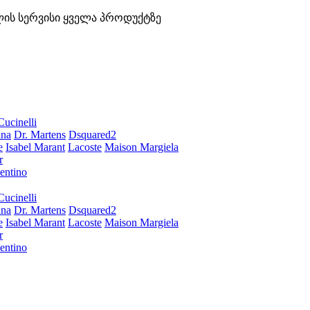
ლის სერვისი ყველა პროდუქტზე
Cucinelli
ana
Dr. Martens
Dsquared2
e
Isabel Marant
Lacoste
Maison Margiela
r
entino
Cucinelli
ana
Dr. Martens
Dsquared2
e
Isabel Marant
Lacoste
Maison Margiela
r
entino