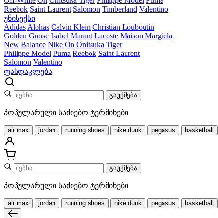
Off-White
On
Onitsuka Tiger
Philippe Model
Puma
Reebok
Saint Laurent
Salomon
Timberland
Valentino
უნისექსი
Adidas
Alohas
Calvin Klein
Christian Louboutin
Golden Goose
Isabel Marant
Lacoste
Maison Margiela
New Balance
Nike
On
Onitsuka Tiger
Philippe Model
Puma
Reebok
Saint Laurent
Salomon
Valentino
ფასდაკლება
გაუქმება
პოპულარული საძიებო ტერმინები
air max
jordan
running shoes
nike dunk
pegasus
basketball
გაუქმება
პოპულარული საძიებო ტერმინები
air max
jordan
running shoes
nike dunk
pegasus
basketball